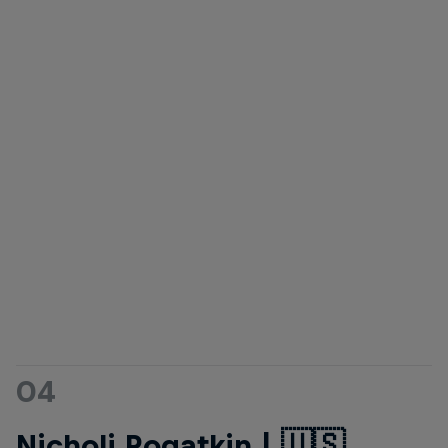
04
Nicholi Rogatkin | 🇺🇸