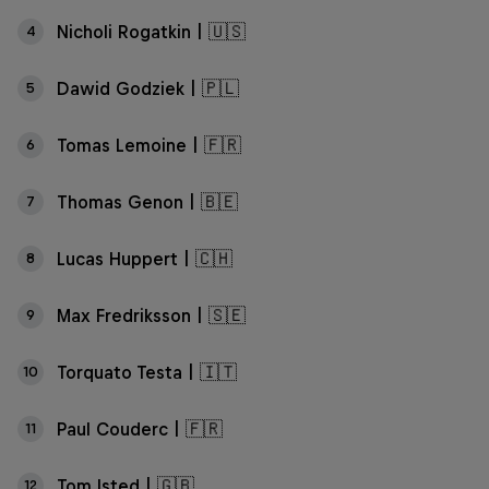
Nicholi Rogatkin | 🇺🇸
4
Dawid Godziek | 🇵🇱
5
Tomas Lemoine | 🇫🇷
6
Thomas Genon | 🇧🇪
7
Lucas Huppert | 🇨🇭
8
Max Fredriksson | 🇸🇪
9
Torquato Testa | 🇮🇹
10
Paul Couderc | 🇫🇷
11
Tom Isted | 🇬🇧
12