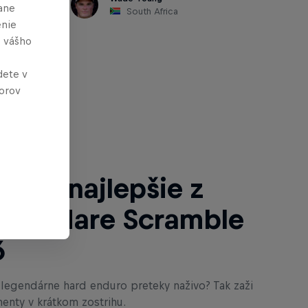
ane
South Africa
enie
e vášho
dete v
orov
i tiež
o: To najlepšie z
Bull Hare Scramble
6
i legendárne hard enduro preteky naživo? Tak zaži
enty v krátkom zostrihu.