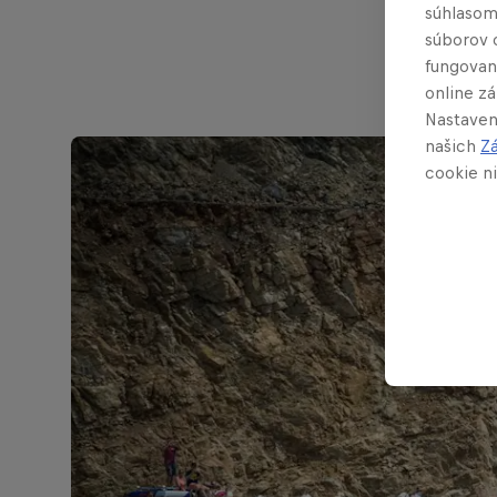
súhlasom
súborov 
fungovan
online z
Nastaven
našich
Z
cookie ni