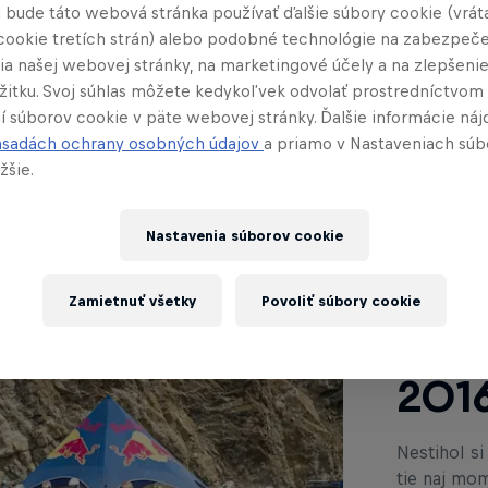
 bude táto webová stránka používať ďalšie súbory cookie (vrát
United Kingdom
United Kingdom
cookie tretích strán) alebo podobné technológie na zabezpeč
ia našej webovej stránky, na marketingové účely a na zlepšeni
ážitku. Svoj súhlas môžete kedykoľvek odvolať prostredníctvom
í súborov cookie v päte webovej stránky. Ďalšie informácie náj
ásadách ochrany osobných údajov
a priamo v Nastaveniach súb
Prečítaj s
žšie.
Nastavenia súborov cookie
Vide
Zamietnuť všetky
Povoliť súbory cookie
Red 
201
Nestihol s
tie naj mom