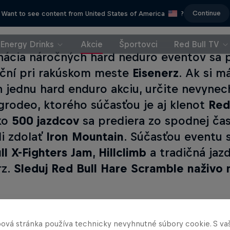
Continue
Want to see content from United States of America
?
Energy Drinks
Akcie
Športovci
Red Bull TV
ácia náročných hard neduro eventov sa p
ční pri rakúskom meste
Eisenerz
. Ak si m
en jednu hard enduro akciu, určite nevyne
grodeo, ktorého súčasťou je aj klenot
Red
ko
500 jazdcov
sa prediera zo spodnej čas
i zdolať
Iron Mountain
. Súčasťou eventu 
ll X-Fighters Jam
,
Hillclimb
a tradičná ja
rz.
Sleduj Red Bull Hare Scramble naživo
s event
ová stránka používa technicky nevyhnutné súbory cookie. S va
nny Walker
Dougie Lampkin