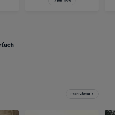
eťach
Pozri všetko