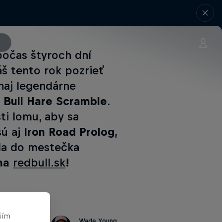
očas štyroch dní
áš tento rok pozrieť
chaj legendárne
 Bull Hare Scramble
.
ti lomu, aby sa
sú aj
Iron Road Prolog
,
zda do mestečka
 na
redbull.sk
!
ším
Wade Young