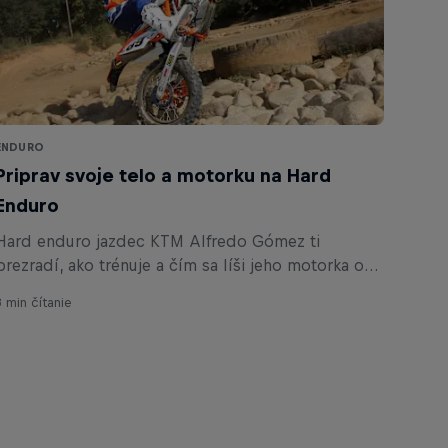
ENDURO
Priprav svoje telo a motorku na Hard
Enduro
Hard enduro jazdec KTM Alfredo Gómez ti
prezradí, ako trénuje a čím sa líši jeho motorka od
série.
3 min čítanie