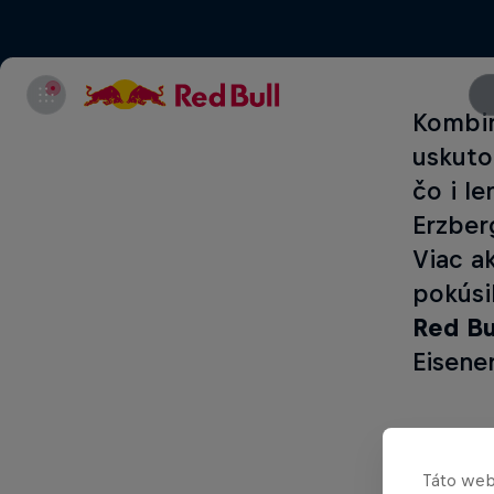
Kombin
uskuto
čo i l
Erzber
Viac a
pokúsil
Red Bu
Eisene
Part of thi
Táto web
Jo