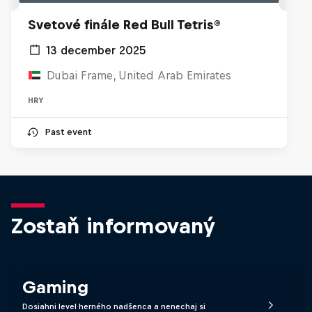
Svetové finále Red Bull Tetris®
13 december 2025
Dubai Frame, United Arab Emirates
HRY
Past event
Zostaň informovaný
Gaming
Dosiahni level herného nadšenca a nenechaj si