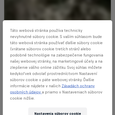
Táto webová stránka používa technicky
nevyhnutné súbory cookie. S vaším súhlasom bude
táto webová stránka používať ďalšie súbory cookie
(vrátane súborov cookie tretích strán) alebo
podobné technológie na zabezpečenie fungovania
Prečítaj si tiež
našej webovej stránky, na marketingové účely a na
POV: Daždivá prehliadka
zlepšenie vášho online zážitku. Svoj súhlas môžete
trate v Leogangu
kedykoľvek odvolať prostredníctvom Nastavení
súborov cookie v päte webovej stránky. Ďalšie
Claudio Caluori je späť v Rakúsku aby si vyskúšal, ako
informácie nájdete v našich
Zásadách ochrany
sa jazdí na upravenej trati plnej bahna.
osobných údajov
a priamo v Nastaveniach súborov
cookie nižšie.
1 min čítanie
Nastavenia súborov cookie