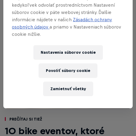
nebude inak.
Živý prenos ti ponúkneme
kedykoľvek odvolať prostredníctvom Nastavení
priamo na tejto stránke.
súborov cookie v päte webovej stránky. Ďalšie
informácie nájdete v našich
Zásadách ochrany
osobných údajov
a priamo v Nastaveniach súborov
cookie nižšie.
Nastavenia súborov cookie
Povoliť súbory cookie
Zamietnuť všetky
Prečítaj si tiež
10 bike eventov, ktoré