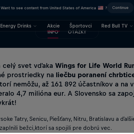
Continue
Want to see content from United States of America
?
Energy Drinks
Akcie
Športovci
Red Bull TV
INFO
OTÁZKY
a
celý svet vďaka
Wings for Life World Ru
né prostriedky na
liečbu poranení chrbtic
ktorí nemôžu, až 161 892 účastníkov a na
ralo 4,7 milióna eur. A Slovensko sa zapoj
ykrát!
ysoke Tatry, Senicu, Piešťany, Nitru, Bratislavu a ďal
zaplnili bežci,ktorí sa spojili pre dobrú vec.