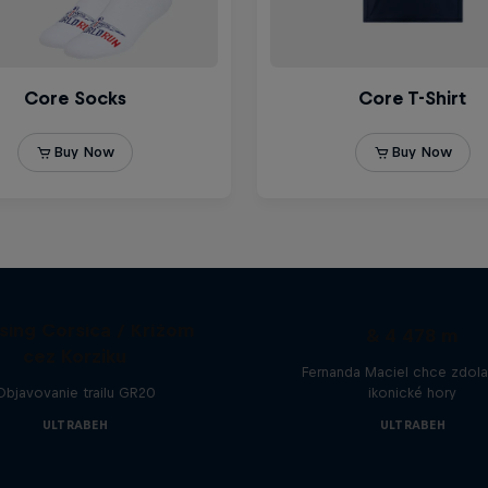
Jeden deň (One Day), 
sing Corsica / Krížom
& 4 478 m
cez Korziku
Fernanda Maciel chce zdola
Objavovanie trailu GR20
ikonické hory
ULTRABEH
ULTRABEH