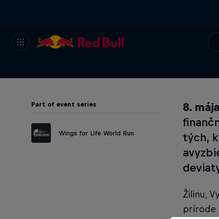
Part of event series
8. máj
finanč
Wings for Life World Run
tých, 
avyzbie
deviat
Žilinu, V
prírode 