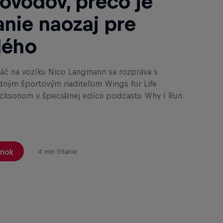
ôvodov, prečo je
nie naozaj pre
dého
ráč na vozíku Nico Langmann sa rozpráva s
ným športovým riaditeľom Wings for Life
cksonom v špeciálnej edícii podcastu Why I Run.
ánok
4 min čítanie