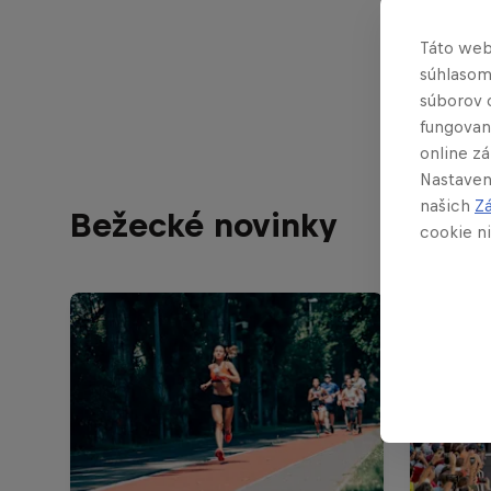
Všetky i
Táto web
wingsfo
súhlasom
súborov 
fungovan
online z
Nastaven
našich
Z
Bežecké novinky
cookie ni