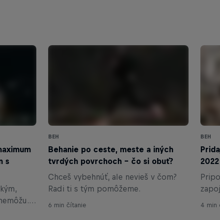
BEH
BEH
 maximum
Behanie po ceste, meste a iných
Prida
n s
tvrdých povrchoch – čo si obuť?
2022
Chceš vybehnúť, ale nevieš v čom?
Pripo
tkým,
Radi ti s tým pomôžeme.
zapoj
 nemôžu.
nemô
6 min čítanie
4 min 
rtuje 8.
štart