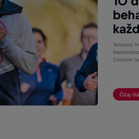
10 d
beha
kaž
Tenisový h
medzinárod
Colinom Ja
Čítaj čl