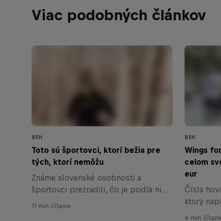
Viac podobných článkov
BEH
BEH
Toto sú športovci, ktorí bežia pre
Wings for
tých, ktorí nemôžu
celom sve
eur
Známe slovenské osobnosti a
športovci prezradili, čo je podľa nich
Čísla hovo
na behu Wings for Life World Run to
ktorý nap
11 min čítanie
najkrajšie, čo ich motivuje, aby sa
ktorí nem
4 min čítani