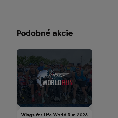
každoročne pridali a podporili tak
spojili p
výskum poranení miechy.
ulíc, park
všetkých 
Podobné akcie
Wings for Life World Run 2026