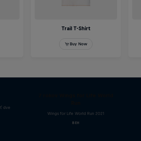
4 061 m
7 rokov Wings for Life World
Run
ť dve
Wings for Life World Run 2021
BEH