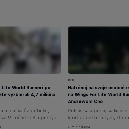
BEH
 Life World Runneri po
Natrénuj na svoje osobné
te vyzbierali 4,7 milióna
na Wings For Life World Ru
Andrewom Cho
ria iba časť z príbehu,
Prihlás sa a pridaj sa ku vše
ísal 9. ročník behu pre tých,
ktorí pobežia za tých, ktorí
ôžu. Účastníci sa opäť
Wings for Life World Run šta
e
6 min čítanie