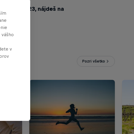
í 7. mája 2023, nájdeš na
ším
ane
enie
e vášho
dete v
orov
Pozri všetko