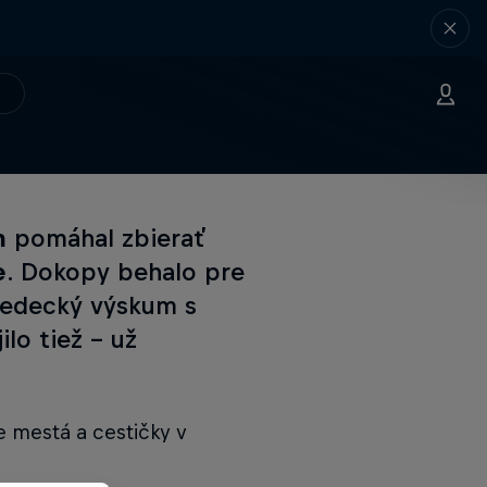
n
pomáhal zbierať
e
. Dokopy behalo pre
 vedecký výskum s
ilo tiež – už
šie mestá a cestičky v