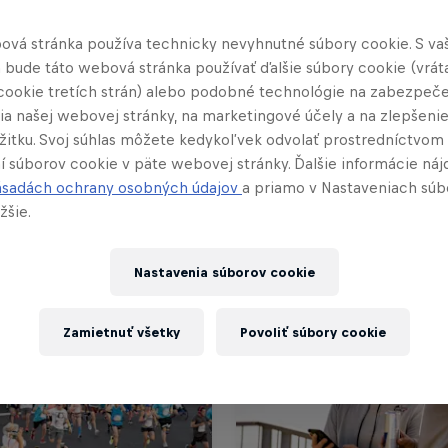
nfo a registráciu na 10. ročník, ktorý sa uskutočn
ová stránka používa technicky nevyhnutné súbory cookie. S va
rlifeworldrun.com
.
 bude táto webová stránka používať ďalšie súbory cookie (vrát
cookie tretích strán) alebo podobné technológie na zabezpeč
ia našej webovej stránky, na marketingové účely a na zlepšeni
ážitku. Svoj súhlas môžete kedykoľvek odvolať prostredníctvom
í súborov cookie v päte webovej stránky. Ďalšie informácie náj
ásadách ochrany osobných údajov
a priamo v Nastaveniach súb
žšie.
Nastavenia súborov cookie
Zamietnuť všetky
Povoliť súbory cookie