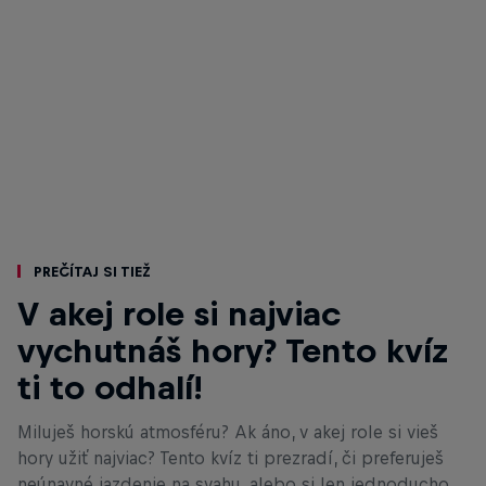
Prečítaj si tiež
V akej role si najviac
vychutnáš hory? Tento kvíz
ti to odhalí!
Miluješ horskú atmosféru? Ak áno, v akej role si vieš
hory užiť najviac? Tento kvíz ti prezradí, či preferuješ
neúnavné jazdenie na svahu, alebo si len jednoducho