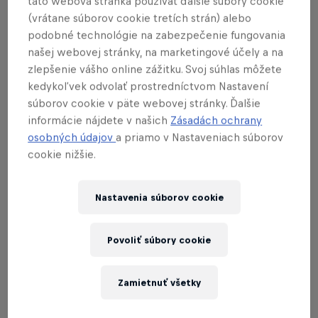
táto webová stránka používať ďalšie súbory cookie
2013 a 2014, pričom dvakrát ho mala tú česť hostiť
(vrátane súborov cookie tretích strán) alebo
podobné technológie na zabezpečenie fungovania
zjazdovka v Tatranskej Lomnici a dvakrát Jasná.
našej webovej stránky, na marketingové účely a na
Ak si nebol, nezúfaj... Tvoja príležitosť prichádza
zlepšenie vášho online zážitku. Svoj súhlas môžete
kedykoľvek odvolať prostredníctvom Nastavení
práve teraz!
súborov cookie v päte webovej stránky. Ďalšie
22. januára na Donovaloch, 29. januára v Jasnej a
informácie nájdete v našich
Zásadách ochrany
osobných údajov
a priamo v Nastaveniach súborov
5. februára v Tatranskej Lomnici
sa opäť raz
100
cookie nižšie.
nadšencov
postaví na štartovú čiaru,
naraz
vyšprintuje
smerom k svojim lyžiam a
snowboardom, a pokúsi sa doraziť do cieľa skôr, ako
Nastavenia súborov cookie
zvyšných 99.
Povoliť súbory cookie
V cieli potom vyhodnotíme a odmeníme tých
najrýchlejších v kategórii
ženy lyže
,
muži lyže
,
ženy
Zamietnuť všetky
snowboard
a
muži snowboard
. Bonusová
kategória je
najlepší kostým
!