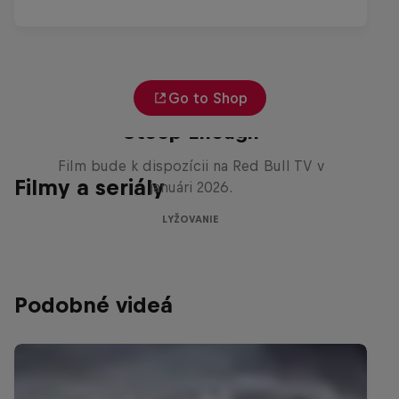
Go to Shop
Zjazdári: Ain’t No Mountain
Steep Enough
Film bude k dispozícii na Red Bull TV v
Filmy a seriály
januári 2026.
LYŽOVANIE
Podobné videá