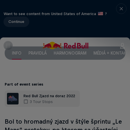
Want to see content from United States of America
?
Continue
INFO
PRAVIDLÁ
HARMONOGRAM
MÉDIÁ + KONTAKT
Part of event series
Red Bull Zjazd na doraz 2022
3 Tour Stops
Bol to hromadný zjazd v štýle šprintu „Le
Mans“ pretekov, po ktorom sa účastníci