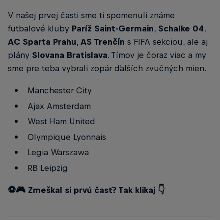
V našej prvej časti sme ti spomenuli známe
futbalové kluby
Paríž Saint-Germain
,
Schalke 04
,
AC Sparta Prahu
,
AS Trenčín
s FIFA sekciou, ale aj
plány
Slovana Bratislava
. Tímov je čoraz viac a my
sme pre teba vybrali zopár ďalších zvučných mien.
Manchester City
Ajax Amsterdam
West Ham United
Olympique Lyonnais
Legia Warszawa
RB Leipzig
⚽️🎮 Zmeškal si prvú časť? Tak klikaj 👇