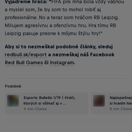
Vyjadrenie hráča: "
FIFA pre mňa bola vždy vášňou
a myslel som, že by som to mohol robiť aj
profesionálne. No a teraz som hráčom RB Leipzig.
Milujem agresívnu a ofenzívnu hru. Hra tímu RB
Leipzig pasuje presne k môjmu štýlu hry!"
Aby si to nezmeškal podobné články, sleduj
redbull.sk/esport
a nezmeškaj náš Facebook
Red Bull Games
či
Instagram
.
Podobné
Esports Bulletin 1/19 | Hráči,
Najúspešnejš
ktorých si všímať aj v …
si hraním hi
4 min čítanie
8 min čítani