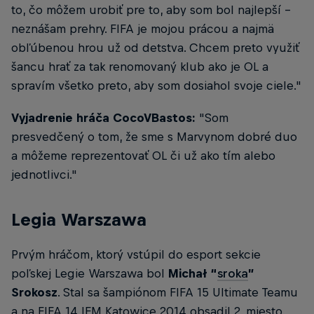
to, čo môžem urobiť pre to, aby som bol najlepší -
neznášam prehry. FIFA je mojou prácou a najmä
obľúbenou hrou už od detstva. Chcem preto využiť
šancu hrať za tak renomovaný klub ako je OL a
spravím všetko preto, aby som dosiahol svoje ciele."
Vyjadrenie hráča CocoVBastos:
"Som
presvedčený o tom, že sme s Marvynom dobré duo
a môžeme reprezentovať OL či už ako tím alebo
jednotlivci."
Legia Warszawa
Prvým hráčom, ktorý vstúpil do esport sekcie
poľskej Legie Warszawa bol
Michał “
sroka
”
Srokosz
. Stal sa šampiónom FIFA 15 Ultimate Teamu
a na FIFA 14 IEM Katowice 2014 obsadil 2. miesto.