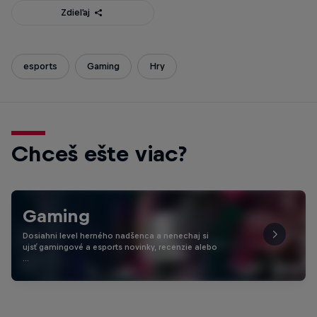
Zdieľaj
esports
Gaming
Hry
Chceš ešte viac?
Gaming
Dosiahni level herného nadšenca a nenechaj si
ujsť gamingové a esports novinky, recenzie alebo
…