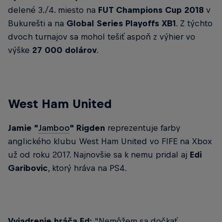
delené 3./4. miesto na
FUT Champions Cup 2018
v
Bukurešti a na
Global Series Playoffs XB1
. Z týchto
dvoch turnajov sa mohol tešiť aspoň z výhier vo
výške
27 000 dolárov
.
West Ham United
Jamie "
Jamboo
" Rigden
reprezentuje farby
anglického klubu West Ham United vo FIFE na Xbox
už od roku 2017. Najnovšie sa k nemu pridal aj
Edi
Garibovic
, ktorý hráva na PS4.
Vyjadrenie hráča Ed:
"Nemôžem sa dočkať