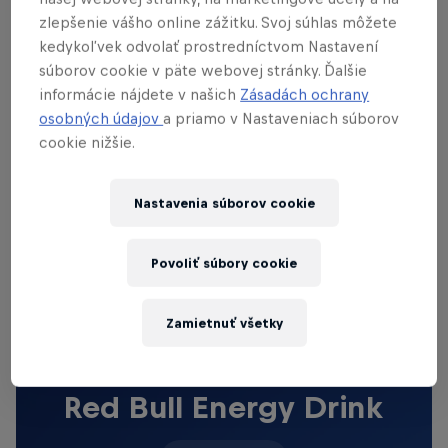
úspešných turnajov vrátane triumfu na
WCG 2011
a
zlepšenie vášho online zážitku. Svoj súhlas môžete
2012
, získal
2.miesto na FIFA Interactive World
kedykoľvek odvolať prostredníctvom Nastavení
Cup 2017
(40 000 dolárov) a mnoho iného...
súborov cookie v päte webovej stránky. Ďalšie
informácie nájdete v našich
Zásadách ochrany
osobných údajov
a priamo v Nastaveniach súborov
cookie nižšie.
Vyjadrenie hráča:
"Som neuveriteľné hrdý na to, že
môžem byť súčasťou tohto úžasného klubu.
Nastavenia súborov cookie
Nesmierne sa teším na ďalšiu kapitolu mojej esport
kariéry v Manchester City. Teším sa aj na všetkých
Povoliť súbory cookie
fanúšikov MC z celého sveta."
Zamietnuť všetky
THE ORIGINAL RED BULL
Red Bull Energy Drink