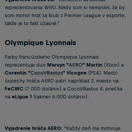
reprezentovania WHU. Nikdy som si nemyslel, že by
som mohol hrať za klub z Premier League v esporte,
takže je to fakt úžasné."
Olympique Lyonnais
Farby francúzskeho Olympique Lyonnais
reprezentuje duo
Marvyn "
AERO
" Martin
(Xbox) a
Corentin "
CocoVBastos
" Vicogne
(PS4). Medzi
úspechy hráča AERO patrí napríklad 2. miesto na
FeCWC
(7 000 dolárov) a CocoVBastos 4. priečka
na
eLigue 1
(takmer 6 000 dolárov).
Vyjadrenie hráča AERO:
"Každý deň ma motivuje