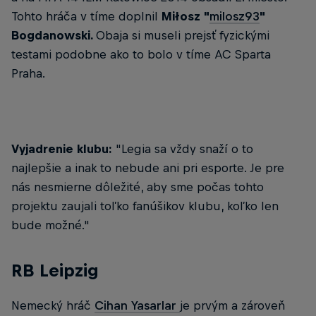
Tohto hráča v tíme doplnil
Miłosz "
milosz93
"
Bogdanowski.
Obaja si museli prejsť fyzickými
testami podobne ako to bolo v tíme AC Sparta
Praha.
Vyjadrenie klubu:
"Legia sa vždy snaží o to
najlepšie a inak to nebude ani pri esporte. Je pre
nás nesmierne dôležité, aby sme počas tohto
projektu zaujali toľko fanúšikov klubu, koľko len
bude možné."
RB Leipzig
Nemecký hráč
Cihan Yasarlar
je prvým a zároveň