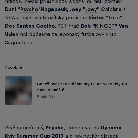
hráčov. Medzi priaznivcov Xboxu sa radí domáci
Dani "
Psycho
"Hagebeuk
,
Joey "
Joey
" Calabro
z
USA a najnovší brazílsky prírastok
Victor "
Tore
"
Dos Santos Coelho.
PS4 hráč
Bob "
KINGEP
" Van
Uden
hrá dočasne za japonský futbalový klub
Sagan Tosu.
Podobné
Chceš byť profi hráčom hry FIFA? Naše tipy ti k
tomu pomôžu!
5 min čítanie
Prvý spomínaný,
Psycho
, dominoval na
Dynamo
Kyiv Summer Cup 2017
a o rok neskôr obsadil