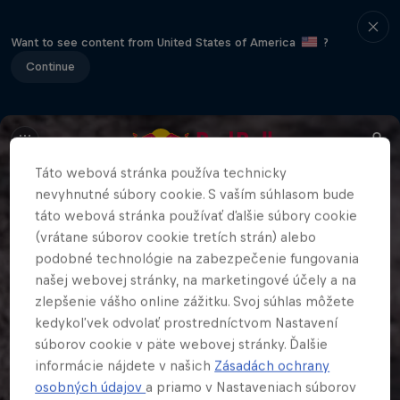
Want to see content from United States of America
?
Continue
Táto webová stránka používa technicky
nevyhnutné súbory cookie. S vaším súhlasom bude
táto webová stránka používať ďalšie súbory cookie
(vrátane súborov cookie tretích strán) alebo
podobné technológie na zabezpečenie fungovania
našej webovej stránky, na marketingové účely a na
zlepšenie vášho online zážitku. Svoj súhlas môžete
kedykoľvek odvolať prostredníctvom Nastavení
súborov cookie v päte webovej stránky. Ďalšie
informácie nájdete v našich
Zásadách ochrany
osobných údajov
a priamo v Nastaveniach súborov