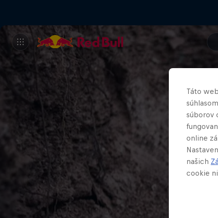
Táto web
súhlasom
súborov 
fungovan
online z
Nastaven
našich
Z
cookie ni