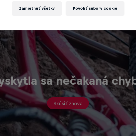
Zamietnuť všetky
Povoliť súbory cookie
yskytla sa nečakaná chy
Skúsiť znova