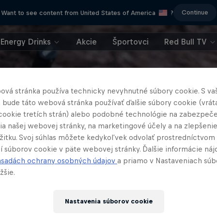
Continue
Want to see content from United States of America
?
Energy Drinks
Akcie
Športovci
Red Bull TV
ová stránka používa technicky nevyhnutné súbory cookie. S va
 bude táto webová stránka používať ďalšie súbory cookie (vrát
cookie tretích strán) alebo podobné technológie na zabezpeč
ia našej webovej stránky, na marketingové účely a na zlepšeni
ážitku. Svoj súhlas môžete kedykoľvek odvolať prostredníctvom
í súborov cookie v päte webovej stránky. Ďalšie informácie náj
ásadách ochrany osobných údajov
a priamo v Nastaveniach súb
žšie.
Nastavenia súborov cookie