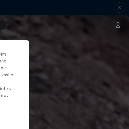
ším
ane
enie
e vášho
dete v
orov