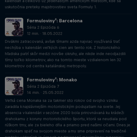
kalendári a celkovo už jedenástym americkým miestom, kde sa
uskutočnia preteky majstrovstiev sveta Formuly 1.
Formuloviny²: Barcelona
Séria 2 Epizóda 6
12 min. · 18.05.2022
Divákmi zatracovaná, avšak tímami azda najviac využívaná trať
nechýba v kalendári veľkých cien ani tento rok. Z historického
hľadiska patrí skôr medzi novšie okruhy, ale nikde inde neodjazdili
tímy toľko kilometrov, ako na tomto mieste vzdialenom len 32
kilometrov od centra katalánskej metropoly.
Formuloviny²: Monako
Séria 2 Epizóda 7
14 min. · 25.05.2022
Veľká cena Monaka sa za takmer sto rokov od svojho vzniku
zaradila k najslávnejším motoristickým podujatiam na svete. Jej
absencia v kalendári v sezóne 2020 bola prirovnávaná ku krádeži
drahokamu z koruny motoristického športu, ktorá sa neudiala pod
rúškom tmy, ale za bieleho dňa a priamo pred našimi očami. Dnes je
drahokam späť na svojom mieste a my sme pripravení na tradičné