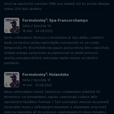
ktorý sa uskutočnil v sezóne 1986 a na vlastné oči ho počas víkendu
videlo 200 tisíc divákov
Formuloviny²: Spa-Francorchamps
Séria 2 Epizóda 14
18 min. · 24.08.2022
Spolu s Monakom, Monzou a Silverstone je Spa ďalšia z veľkých
klasík, na ktorých jazdia najrýchlejšie monoposty už od vzniku
šampionátu. Po štvortýždňovej pauze, počas ktorej tímy odpočívali,
dobíjali energiu a psychicky sa pripravovali na druhú polovicu
sezóny, pravdepodobne neexistuje lepšie miesto na návrat k
pretekom.
Formuloviny²: Holandsko
Séria 2 Epizóda 15
19 min. · 31.08.2022
Meno prímorského mesta Zandvoort, vzdialeného približne 30
kilometrov od Amsterdamu, najviac zarezonuje v ušiach skôr
narodených fanúšikov Formuly 1. Trať s rovnakým menom na pobreží
Severného mora, s veľkolepými klesaniami a stúpaniami, bola totiž
stálicou kalendára až do polovice osemdesiatych rokov minulého