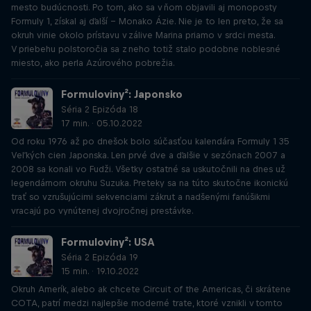
mesto budúcnosti. Po tom, ako sa v ňom objavili aj monoposty
Formuly 1, získal aj ďalší – Monako Ázie. Nie je to len preto, že sa
okruh vinie okolo prístavu v zálive Marina priamo v srdci mesta.
V priebehu polstoročia sa z neho totiž stalo podobne noblesné
miesto, ako perla Azúrového pobrežia.
Formuloviny²: Japonsko
Séria 2 Epizóda 18
17 min. · 05.10.2022
Od roku 1976 až po dnešok bolo súčasťou kalendára Formuly 1 35
Veľkých cien Japonska. Len prvé dve a ďalšie v sezónach 2007 a
2008 sa konali vo Fudži. Všetky ostatné sa uskutočnili na dnes už
legendárnom okruhu Suzuka. Preteky sa na túto skutočne ikonickú
trať so vzrušujúcimi sekvenciami zákrut a nadšenými fanúšikmi
vracajú po vynútenej dvojročnej prestávke.
Formuloviny²: USA
Séria 2 Epizóda 19
15 min. · 19.10.2022
Okruh Amerík, alebo ak chcete Circuit of the Americas, či skrátene
COTA, patrí medzi najlepšie moderné trate, ktoré vznikli v tomto