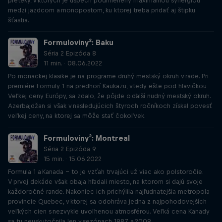
preteky, v ktorých je úspech podmienený maximálnou synergiou
medzi jazdcom a monopostom, ku ktorej treba pridať aj štipku
šťastia.
Formuloviny²: Baku
Séria 2 Epizóda 8
11 min. · 08.06.2022
Po monackej klasike je na programe druhý mestský okruh v rade. Pri
premiére Formuly 1 na predhorí Kaukazu, vtedy ešte pod hlavičkou
Veľkej ceny Európy, sa zdalo, že pôjde o ďalší nudný mestský okruh.
Azerbajdžan si však v nasledujúcich štyroch ročníkoch získal povesť
veľkej ceny, na ktorej sa môže stať čokoľvek.
Formuloviny²: Montreal
Séria 2 Epizóda 9
15 min. · 15.06.2022
Formula 1 a Kanada – to je vzťah trvajúci už viac ako polstoročie.
V prvej dekáde však obaja hľadali miesto, na ktorom si dajú svoje
každoročné rande. Nakoniec ich prichýlila najľudnatejšia metropola
provincie Quebec, v ktorej sa odohráva jedna z najpohodovejších
veľkých cien s nezvykle uvoľnenou atmosférou. Veľká cena Kanady
sa tu neuskutočnila len v sezónach 1987 a 2009.