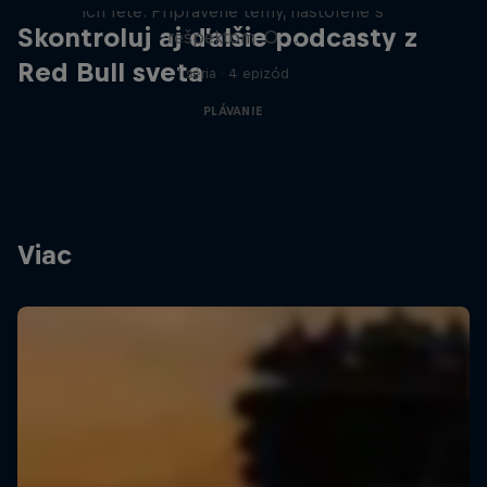
ich lete. Pripravené témy, nastolené s
Skontroluj aj ďalšie podcasty z
rešpektom. O …
Red Bull sveta
1 séria · 4 epizód
PLÁVANIE
Viac