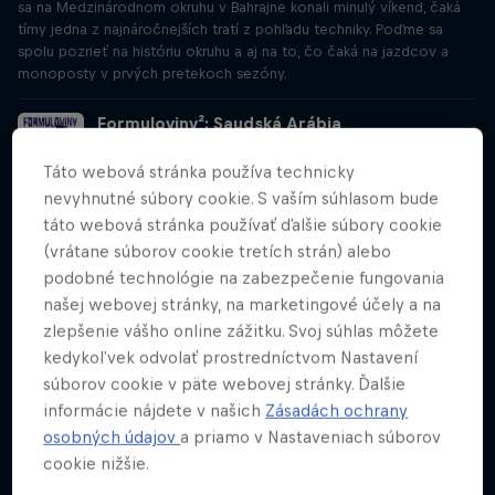
sa na Medzinárodnom okruhu v Bahrajne konali minulý víkend, čaká
tímy jedna z najnáročnejších tratí z pohľadu techniky. Poďme sa
spolu pozrieť na históriu okruhu a aj na to, čo čaká na jazdcov a
monoposty v prvých pretekoch sezóny.
Formuloviny²: Saudská Arábia
Séria 2 Epizóda 2
12 min. · 23.03.2022
Táto webová stránka používa technicky
nevyhnutné súbory cookie. S vaším súhlasom bude
Saudská Arábia sa na konci minulej sezóny stala v poradí 34. štátom,
v ktorom sa uskutočnila aspoň jedna veľká cena. Spojenie
táto webová stránka používať ďalšie súbory cookie
s Formulou 1 je však oveľa dlhšie, ako by sa mohlo zdať. Najväčšia
(vrátane súborov cookie tretích strán) alebo
krajina Blízkeho východu hrala už koncom 70. rokov minulého
podobné technológie na zabezpečenie fungovania
storočia dôležitú úlohu pri začiatkoch tretieho najstaršieho tímu
našej webovej stránky, na marketingové účely a na
v štartovom poli.
zlepšenie vášho online zážitku. Svoj súhlas môžete
kedykoľvek odvolať prostredníctvom Nastavení
Formuloviny²: Austrália
Séria 2 Epizóda 3
súborov cookie v päte webovej stránky. Ďalšie
13 min. · 06.04.2022
informácie nájdete v našich
Zásadách ochrany
Veľká cena Austrálie čakala na to, kým sa stane súčasťou kalendára
osobných údajov
a priamo v Nastaveniach súborov
F1, pomerne dlho. Obzvlášť, ak si uvedomíme fakt, že v dobe jej
cookie nižšie.
premiéry v roku 1985 sa najmenší kontinent mohol pochváliť štyrmi