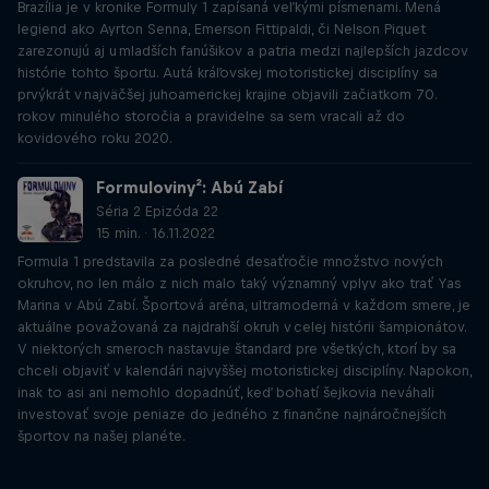
Brazília je v kronike Formuly 1 zapísaná veľkými písmenami. Mená
legiend ako Ayrton Senna, Emerson Fittipaldi, či Nelson Piquet
zarezonujú aj u mladších fanúšikov a patria medzi najlepších jazdcov
histórie tohto športu. Autá kráľovskej motoristickej disciplíny sa
prvýkrát v najväčšej juhoamerickej krajine objavili začiatkom 70.
rokov minulého storočia a pravidelne sa sem vracali až do
kovidového roku 2020.
Formuloviny²: Abú Zabí
Séria 2 Epizóda 22
15 min. · 16.11.2022
Formula 1 predstavila za posledné desaťročie množstvo nových
okruhov, no len málo z nich malo taký významný vplyv ako trať Yas
Marina v Abú Zabí. Športová aréna, ultramoderná v každom smere, je
aktuálne považovaná za najdrahší okruh v celej histórii šampionátov.
V niektorých smeroch nastavuje štandard pre všetkých, ktorí by sa
chceli objaviť v kalendári najvyššej motoristickej disciplíny. Napokon,
inak to asi ani nemohlo dopadnúť, keď bohatí šejkovia neváhali
Podcast so slovenskými
investovať svoje peniaze do jedného z finančne najnáročnejších
športovkyňami
športov na našej planéte.
Päť zvolaných žien, päť zvedavých zastavení v