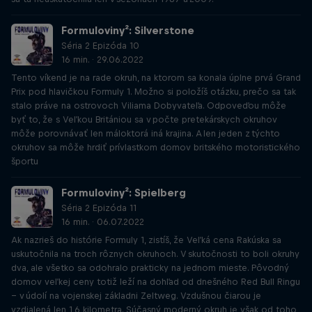
Formuloviny²: Silverstone
Séria 2 Epizóda 10
16 min. · 29.06.2022
Tento víkend je na rade okruh, na ktorom sa konala úplne prvá Grand
Prix pod hlavičkou Formuly 1. Možno si položíš otázku, prečo sa tak
stalo práve na ostrovoch Viliama Dobyvateľa. Odpoveďou môže
byť to, že s Veľkou Britániou sa v počte pretekárskych okruhov
môže porovnávať len máloktorá iná krajina. A len jeden z týchto
okruhov sa môže hrdiť prívlastkom domov britského motoristického
športu
Formuloviny²: Spielberg
Séria 2 Epizóda 11
16 min. · 06.07.2022
Ak nazrieš do histórie Formuly 1, zistíš, že Veľká cena Rakúska sa
uskutočnila na troch rôznych okruhoch. V skutočnosti to boli okruhy
dva, ale všetko sa odohralo prakticky na jednom mieste. Pôvodný
domov veľkej ceny totiž leží na dohľad od dnešného Red Bull Ringu
– v údolí na vojenskej základni Zeltweg. Vzdušnou čiarou je
vzdialená len 1,6 kilometra. Súčasný moderný okruh je však od toho