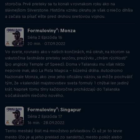
storočia. Prvé preteky sa tu konali v rovnakom roku ako na
slávnejšom Silverstone. História vzniku okruhu je však o niečo dlhšia
a začala sa písať ešte pred druhou svetovou vojnou.
Formuloviny²: Monza
Séria 2 Epizóda 16
20 min. · 07.09.2022
Vo svete, rovnako ako v našich končinách, má okruh, na ktorom sa
uskutočnia šestnáste preteky sezóny, prezývku „chrám rýchlosti”
(po anglicky Temple of Speed). Doma v Taliansku mu však nikto
nepovie inak, ako La Pista Magica – kúzelná dráha. Autodromo
Nazionale Monza, ako znie jeho oficiálny názov, sa môže pochváliť
tým, že v kalendári majstrovstiev sveta formuly 1 chýbal len jediný
krát. Napriek tomu tímy každoročne prichádzajú do Talianska
s očakávaním niečoho nového.
Formuloviny²: Singapur
Séria 2 Epizóda 17
16 min. · 28.09.2022
Tento mestský štát má množstvo prívlastkov. Či už je to levie
mesto (čo je aj jeho preklad zo sanskritu), mesto pokút alebo