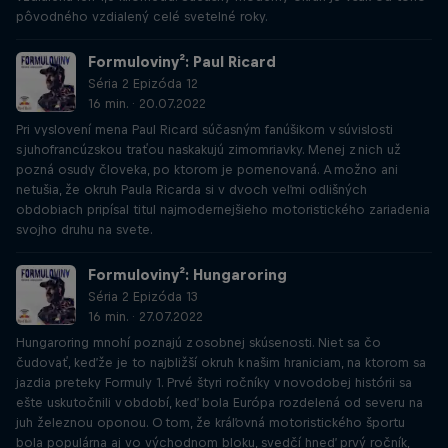
pôvodného vzdialený celé svetelné roky.
Formuloviny²: Paul Ricard
Séria 2 Epizóda 12
16 min. · 20.07.2022
Pri vyslovení mena Paul Ricard súčasným fanúšikom v súvislosti
s juhofrancúzskou traťou naskakujú zimomriavky. Menej z nich už
pozná osudy človeka, po ktorom je pomenovaná. A možno ani
netušia, že okruh Paula Ricarda si v dvoch veľmi odlišných
obdobiach pripísal titul najmodernejšieho motoristického zariadenia
svojho druhu na svete.
Formuloviny²: Hungaroring
Séria 2 Epizóda 13
16 min. · 27.07.2022
Hungaroring mnohí poznajú z osobnej skúsenosti. Niet sa čo
čudovať, keďže je to najbližší okruh k našim hraniciam, na ktorom sa
jazdia preteky Formuly 1. Prvé štyri ročníky v novodobej histórii sa
ešte uskutočnili v období, keď bola Európa rozdelená od severu na
juh železnou oponou. O tom, že kráľovná motoristického športu
bola populárna aj vo východnom bloku, svedčí hneď prvý ročník,