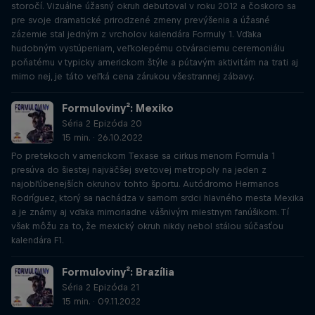
storočí. Vizuálne úžasný okruh debutoval v roku 2012 a čoskoro sa
pre svoje dramatické prirodzené zmeny prevýšenia a úžasné
zázemie stal jedným z vrcholov kalendára Formuly 1. Vďaka
hudobným vystúpeniam, veľkolepému otváraciemu ceremoniálu
poňatému v typicky americkom štýle a pútavým aktivitám na trati aj
mimo nej, je táto veľká cena zárukou všestrannej zábavy.
Formuloviny²: Mexiko
Séria 2 Epizóda 20
15 min. · 26.10.2022
Po pretekoch v americkom Texase sa cirkus menom Formula 1
presúva do šiestej najväčšej svetovej metropoly na jeden z
najobľúbenejších okruhov tohto športu. Autódromo Hermanos
Rodríguez, ktorý sa nachádza v samom srdci hlavného mesta Mexika
a je známy aj vďaka mimoriadne vášnivým miestnym fanúšikom. Tí
však môžu za to, že mexický okruh nikdy nebol stálou súčasťou
kalendára F1.
Formuloviny²: Brazília
Séria 2 Epizóda 21
15 min. · 09.11.2022