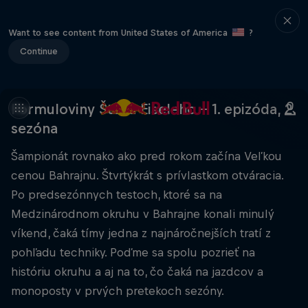
Want to see content from United States of America
?
Continue
Formuloviny Števa Eiseleho – 1. epizóda, 2.
sezóna
Šampionát rovnako ako pred rokom začína Veľkou
cenou Bahrajnu. Štvrtýkrát s prívlastkom otváracia.
Po predsezónnych testoch, ktoré sa na
Medzinárodnom okruhu v Bahrajne konali minulý
víkend, čaká tímy jedna z najnáročnejších tratí z
pohľadu techniky. Poďme sa spolu pozrieť na
históriu okruhu a aj na to, čo čaká na jazdcov a
monoposty v prvých pretekoch sezóny.