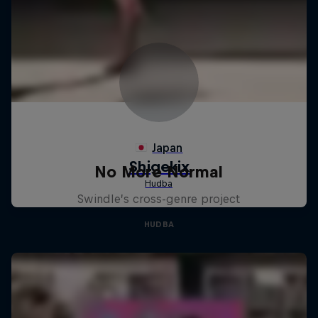
No More Normal
Swindle’s cross-genre project
HUDBA