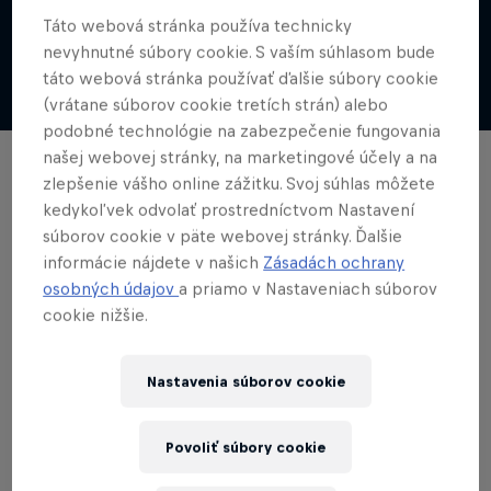
načerpať inšpiráciu, pracovať na sebe a vyskúšať si
Táto webová stránka používa technicky
možnosť prezentovať sa v klubovej scéne, ktorú
nevyhnutné súbory cookie. S vaším súhlasom bude
mimoriadne obdivuje a rád by sa jej priblížil.
táto webová stránka používať ďalšie súbory cookie
(vrátane súborov cookie tretích strán) alebo
podobné technológie na zabezpečenie fungovania
našej webovej stránky, na marketingové účely a na
zlepšenie vášho online zážitku. Svoj súhlas môžete
kedykoľvek odvolať prostredníctvom Nastavení
súborov cookie v päte webovej stránky. Ďalšie
informácie nájdete v našich
Zásadách ochrany
Najnovšie
osobných údajov
a priamo v Nastaveniach súborov
cookie nižšie.
Nastavenia súborov cookie
Povoliť súbory cookie