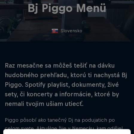
Bj Piggo Menü
Slovensko
Raz mesačne sa môžeš tešiť na dávku
hudobného prehľadu, ktorú ti nachystá Bj
Piggo. Spotify playlist, dokumenty, živé
sety, či koncerty a informácie, ktoré by
nemali tvojim ušiam utiecť.
Piggo pôsobí ako tanečný Dj na podujatich po
celom svete. Aktuálne žije v Nemecku, kam odišiel