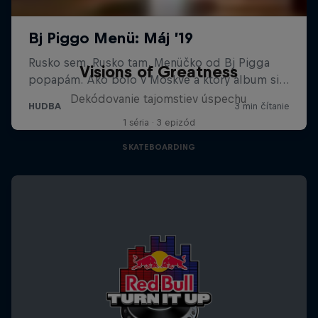
Visions of Greatness
Dekódovanie tajomstiev úspechu
1 séria · 3 epizód
SKATEBOARDING