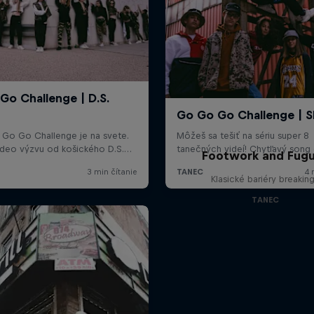
Footwork and Fug
Klasické bariéry breakin
TANEC