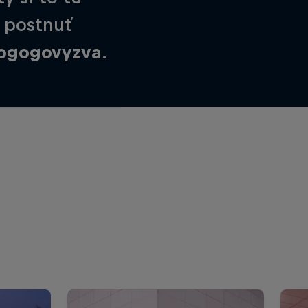
j postnuť
ogogovyzva
.