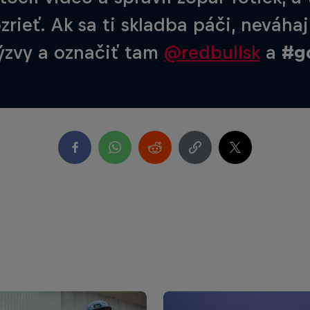
rieť. Ak sa ti skladba páči, neváha
výzvy a označiť tam
@redbullsk
a
#g