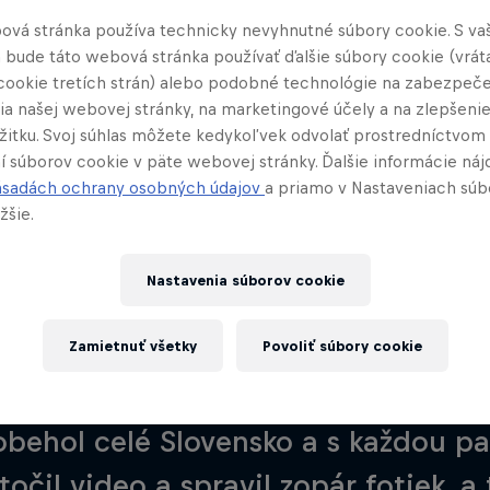
ová stránka používa technicky nevyhnutné súbory cookie. S va
 bude táto webová stránka používať ďalšie súbory cookie (vrát
cookie tretích strán) alebo podobné technológie na zabezpeč
ia našej webovej stránky, na marketingové účely a na zlepšeni
ážitku. Svoj súhlas môžete kedykoľvek odvolať prostredníctvom
í súborov cookie v päte webovej stránky. Ďalšie informácie náj
ásadách ochrany osobných údajov
a priamo v Nastaveniach súb
žšie.
Info
Tanečné videá
Glebova tour
Nastavenia súborov cookie
Zamietnuť všetky
Povoliť súbory cookie
kupín a škôl, 1 track.
Na Glebov b
upina pripravila videoshow a ukazuj
behol celé Slovensko a s každou par
očil video a spravil zopár fotiek, a 