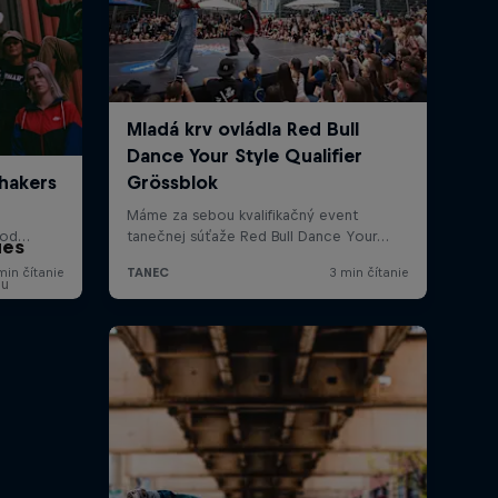
ues
gu