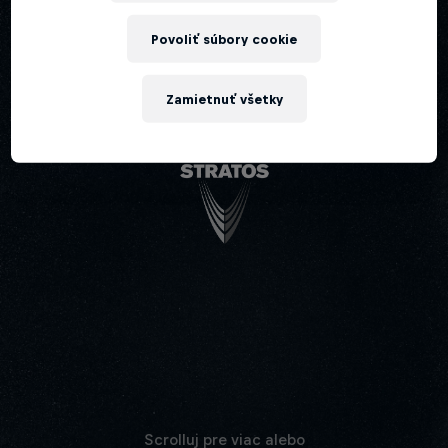
Povoliť súbory cookie
Zamietnuť všetky
Prejdi na hlavné video
Scrolluj pre viac alebo