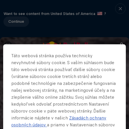
Want to see content from United States of America
?
Continue
Táto webová stránka používa technicky
nevyhnutné súbory cookie. S vaším súhlasom bude
táto webová stránka používať ďalšie súbory cookie
(vrátane súborov cookie tretích strán) alebo
podobné technológie na zabezpečenie fungovania
našej webovej stránky, na marketingové účely a na
zlepšenie vášho online zážitku. Svoj súhlas môžete
kedykoľvek odvolať prostredníctvom Nastavení
súborov cookie v päte webovej stránky. Ďalšie
informácie nájdete v našich
Zásadách ochrany
osobných údajov
a priamo v Nastaveniach súborov