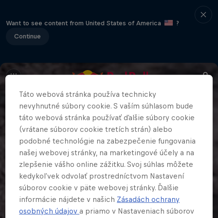
Want to see content from United States of America
?
Continue
Táto webová stránka používa technicky
nevyhnutné súbory cookie. S vaším súhlasom bude
táto webová stránka používať ďalšie súbory cookie
(vrátane súborov cookie tretích strán) alebo
podobné technológie na zabezpečenie fungovania
našej webovej stránky, na marketingové účely a na
zlepšenie vášho online zážitku. Svoj súhlas môžete
kedykoľvek odvolať prostredníctvom Nastavení
súborov cookie v päte webovej stránky. Ďalšie
informácie nájdete v našich
Zásadách ochrany
osobných údajov
a priamo v Nastaveniach súborov