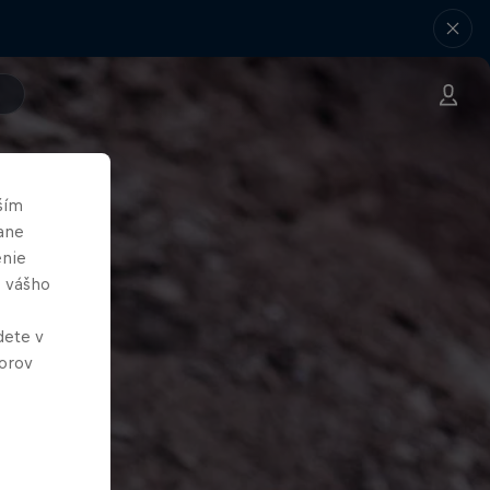
ším
ane
enie
e vášho
dete v
orov