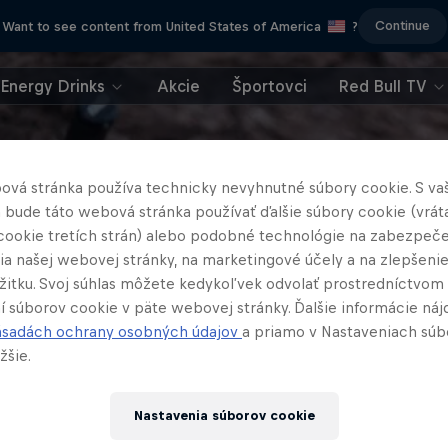
Continue
Want to see content from United States of America
?
Energy Drinks
Akcie
Športovci
Red Bull TV
ová stránka používa technicky nevyhnutné súbory cookie. S va
 bude táto webová stránka používať ďalšie súbory cookie (vrát
cookie tretích strán) alebo podobné technológie na zabezpeč
ia našej webovej stránky, na marketingové účely a na zlepšeni
ážitku. Svoj súhlas môžete kedykoľvek odvolať prostredníctvom
í súborov cookie v päte webovej stránky. Ďalšie informácie náj
ásadách ochrany osobných údajov
a priamo v Nastaveniach súb
žšie.
Nastavenia súborov cookie