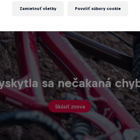
Zamietnuť všetky
Povoliť súbory cookie
yskytla sa nečakaná chy
Skúsiť znova