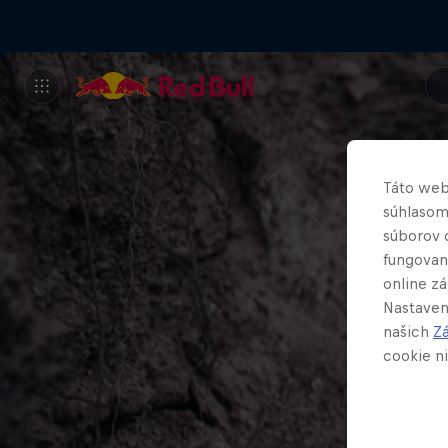
Táto web
súhlasom
súborov 
fungovan
online z
Nastaven
našich
Z
cookie ni