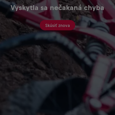
Vyskytla sa nečakaná chyba
Skúsiť znova