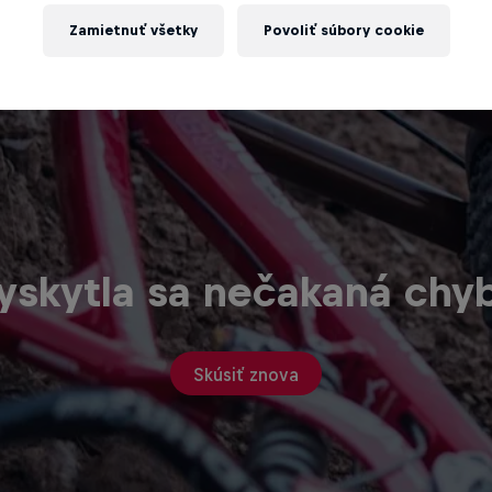
Zamietnuť všetky
Povoliť súbory cookie
yskytla sa nečakaná chy
Skúsiť znova