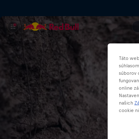
Táto web
súhlasom
súborov 
fungovan
online z
Nastaven
našich
Z
cookie ni