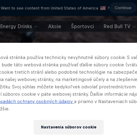
Continue
Want to see content from United States of America
?
Energy Drinks
Akcie
Športovci
Red Bull TV
ová stránka používa technicky nevyhnutné súbory cookie. S va
 bude táto webová stránka používať ďalšie súbory cookie (vrát
cookie tretích strán) alebo podobné technológie na zabezpeč
ia našej webovej stránky, na marketingové účely a na zlepšeni
ážitku. Svoj súhlas môžete kedykoľvek odvolať prostredníctvom
í súborov cookie v päte webovej stránky. Ďalšie informácie náj
ásadách ochrany osobných údajov
a priamo v Nastaveniach súb
žšie.
Nastavenia súborov cookie