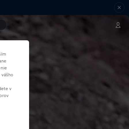
ším
ane
enie
e vášho
dete v
orov