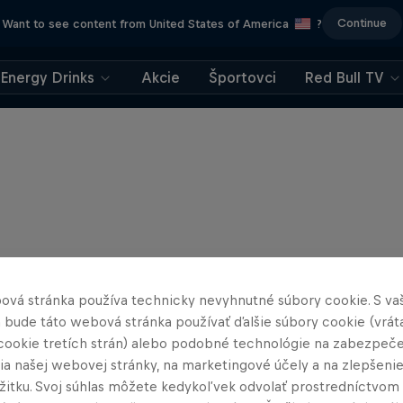
Continue
Want to see content from United States of America
?
Energy Drinks
Akcie
Športovci
Red Bull TV
ová stránka používa technicky nevyhnutné súbory cookie. S va
 bude táto webová stránka používať ďalšie súbory cookie (vrát
cookie tretích strán) alebo podobné technológie na zabezpeč
ia našej webovej stránky, na marketingové účely a na zlepšeni
ážitku. Svoj súhlas môžete kedykoľvek odvolať prostredníctvom