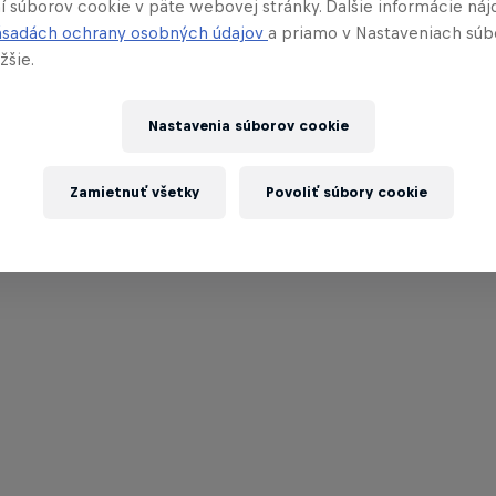
í súborov cookie v päte webovej stránky. Ďalšie informácie náj
ásadách ochrany osobných údajov
a priamo v Nastaveniach súb
žšie.
Nastavenia súborov cookie
Zamietnuť všetky
Povoliť súbory cookie