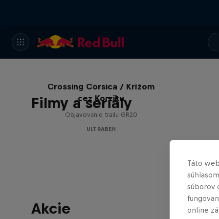
Crossing Corsica / Krížom
cez Korziku
Filmy a seriály
Objavovanie trailu GR20
ULTRABEH
Táto web
súhlasom
súborov 
fungovan
Akcie
online z