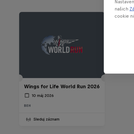
Nastaven
našich
Z
cookie ni
Wings for Life World Run 2026
10 máj 2026
BEH
Sleduj záznam