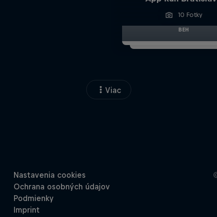
10 Fotky
BEH
Viac