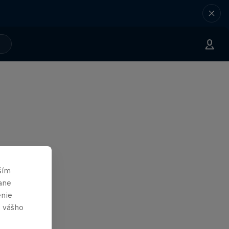
ším
ane
enie
e vášho