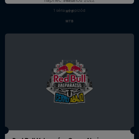
1 séria
1 séria · 6 epizód
MTB
MTB