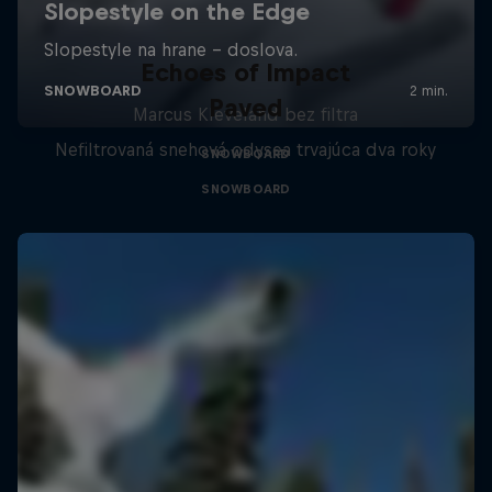
Echoes of Impact
Paved
Marcus Kleveland bez filtra
Nefiltrovaná snehová odysea trvajúca dva roky
SNOWBOARD
SNOWBOARD