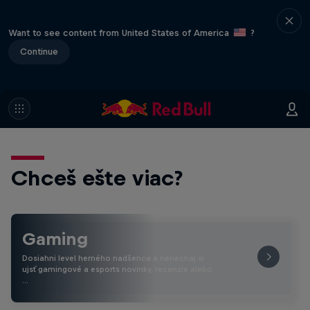
Want to see content from United States of America
?
Continue
Chceš ešte viac?
Gaming
Dosiahni level herného nadšenca a nenechaj si
ujsť gamingové a esports novinky, recenzie alebo
…