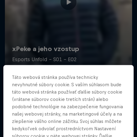
Táto webová stránka používa technicky
nevyhnutné súbory cookie. S vaším súhlasom bude
táto webová stránka používať ďalšie súbory cookie
(vrátane súborov cookie tretích strán) alebo
podobné technológie na zabezpečenie fungovania
našej webovej stránky, na marketingové účely a na
zlepšenie vášho online zážitku. Svoj súhlas môžete
kedykoľvek odvolať prostredníctvom Nastavení
súborov cookie v päte webovej stránky. Ďalšie