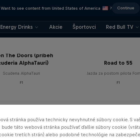
Continue
Want to see content from United States of America
?
Energy Drinks
Akcie
Športovci
Red Bull TV
n The Doors (príbeh
uderia AlphaTauri)
Road to 55
Scuderia AlphaTauri
Jazda za postom pilota For
F1
F1
ová stránka používa technicky nevyhnutné súbory cookie. S va
 bude táto webová stránka používať ďalšie súbory cookie (vrát
cookie tretích strán) alebo podobné technológie na zabezpeč