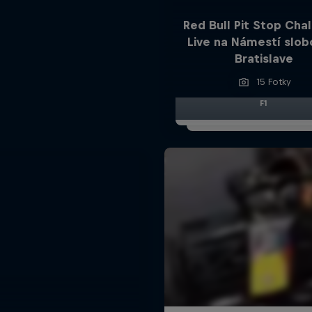
Red Bull Pit Stop Cha
Live na Námestí slob
Bratislave
15 Fotky
F1