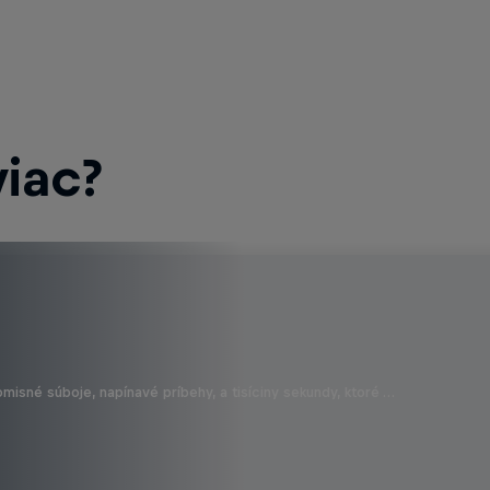
viac?
omisné súboje, napínavé príbehy, a tisíciny sekundy, ktoré …