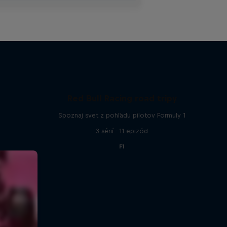
Red Bull Racing road tripy
Spoznaj svet z pohľadu pilotov Formuly 1
3 sérií · 11 epizód
F1