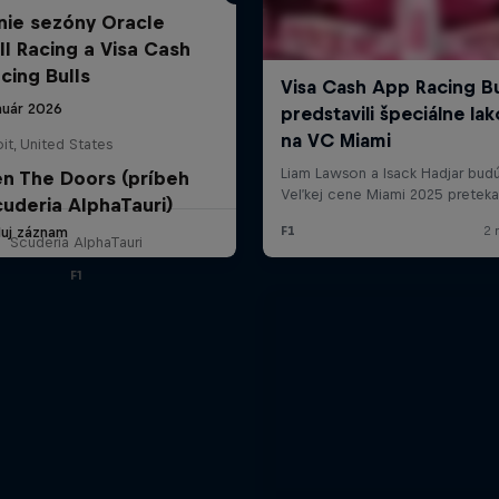
nie sezóny Oracle
ll Racing a Visa Cash
cing Bulls
nuár 2026
it, United States
n The Doors (príbeh
uderia AlphaTauri)
duj záznam
Scuderia AlphaTauri
F1