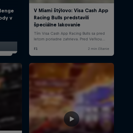
llenge
ody v