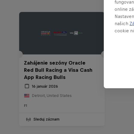
fungovan
online z
Nastaven
našich
Z
cookie ni
Zahájenie sezóny Oracle
Red Bull Racing a Visa Cash
App Racing Bulls
16 január 2026
Detroit, United States
F1
Sleduj záznam