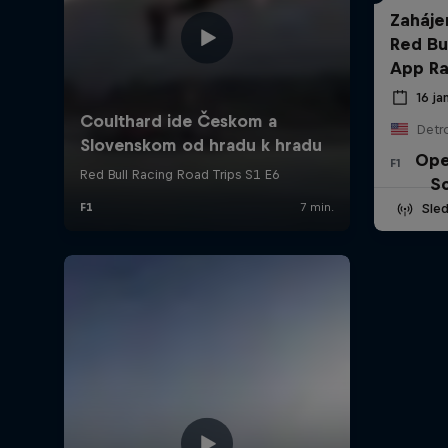
Zaháje
Red Bu
App Ra
16 ja
Detro
Ope
F1
Sc
Sle