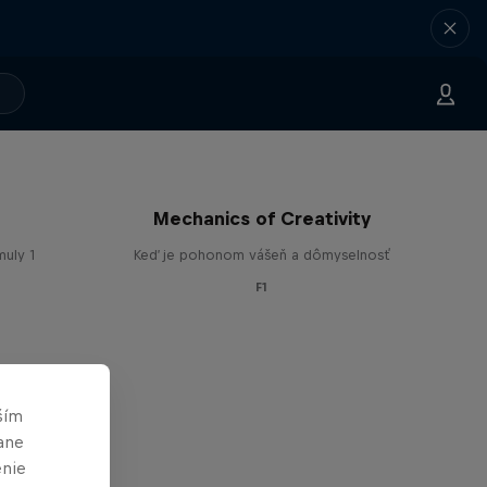
Mechanics of Creativity
muly 1
Keď je pohonom vášeň a dômyselnosť
F1
ším
ane
enie