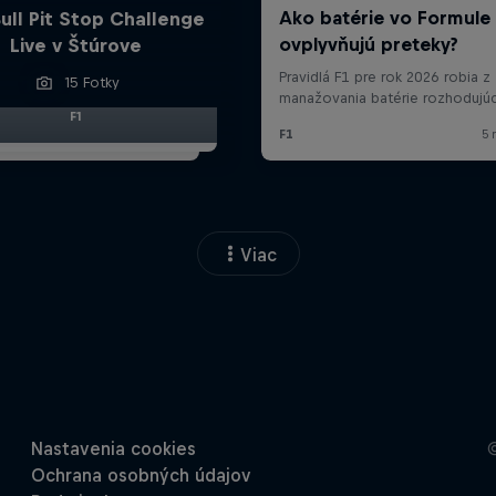
ull Pit Stop Challenge
Live v Štúrove
15 Fotky
F1
Viac