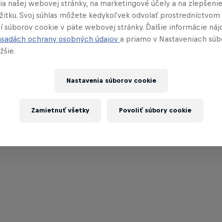
ia našej webovej stránky, na marketingové účely a na zlepšeni
ážitku. Svoj súhlas môžete kedykoľvek odvolať prostredníctvom
í súborov cookie v päte webovej stránky. Ďalšie informácie náj
ásadách ochrany osobných údajov
a priamo v Nastaveniach súb
žšie.
Nastavenia súborov cookie
Zamietnuť všetky
Povoliť súbory cookie