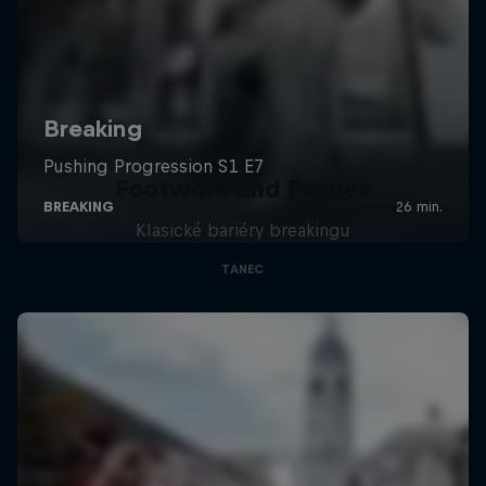
Footwork and Fugues
Klasické bariéry breakingu
TANEC