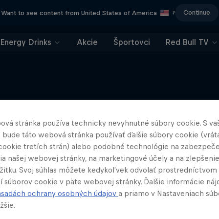
Continue
Want to see content from United States of America
?
Energy Drinks
Akcie
Športovci
Red Bull TV
Viac
ová stránka používa technicky nevyhnutné súbory cookie. S va
 bude táto webová stránka používať ďalšie súbory cookie (vrát
cookie tretích strán) alebo podobné technológie na zabezpeč
ia našej webovej stránky, na marketingové účely a na zlepšeni
ážitku. Svoj súhlas môžete kedykoľvek odvolať prostredníctvom
í súborov cookie v päte webovej stránky. Ďalšie informácie náj
ásadách ochrany osobných údajov
a priamo v Nastaveniach súb
žšie.