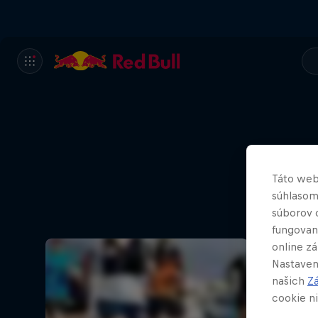
Táto web
súhlasom
súborov 
fungovan
online z
Nastaven
našich
Z
cookie ni