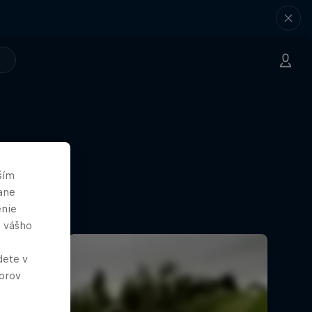
ším
ane
enie
e vášho
dete v
orov