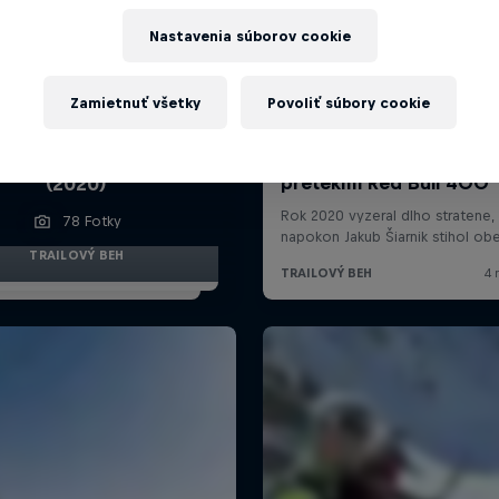
Nastavenia súborov cookie
Zamietnuť všetky
Povoliť súbory cookie
galéria z Red Bull 400
(2020)
78 Fotky
TRAILOVÝ BEH