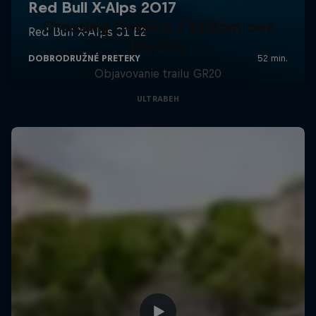
Crossing Corsica / Krížom cez
Korziku
Objavovanie trailu GR20
ULTRABEH