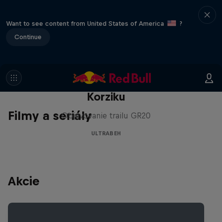
Want to see content from United States of America
?
Continue
Crossing Corsica / Krížom cez
Korziku
Filmy a seriály
Objavovanie trailu GR20
ULTRABEH
Akcie