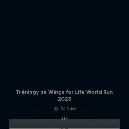
Tréningy na Wings for Life World Run
2023
30 Fotky
Beh ako žiaden iný
BEH
Oslavujeme prvých deväť Wings for Life World
Runu