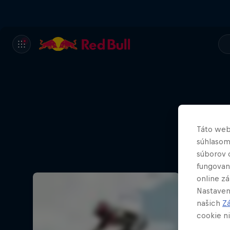
Táto web
súhlasom
súborov 
fungovan
online z
Nastaven
našich
Z
cookie ni