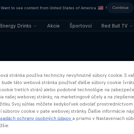
Continue
Want to see content from United States of America
?
Energy Drinks
Akcie
Športovci
Red Bull TV
Viac
ová stránka používa technicky nevyhnutné súbory cookie. S va
 bude táto webová stránka používať ďalšie súbory cookie (vrát
cookie tretích strán) alebo podobné technológie na zabezpeč
ia našej webovej stránky, na marketingové účely a na zlepšeni
ážitku. Svoj súhlas môžete kedykoľvek odvolať prostredníctvom
í súborov cookie v päte webovej stránky. Ďalšie informácie náj
ásadách ochrany osobných údajov
a priamo v Nastaveniach súb
žšie.