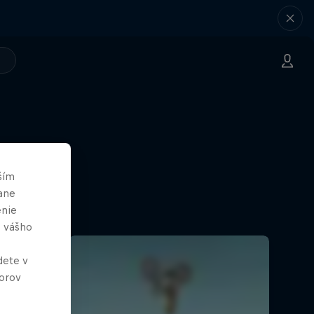
ším
ane
enie
e vášho
dete v
orov