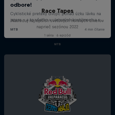
Race Tapes
Nasleduj najlepších svetových horských bikerov
naprieč sezónou 2022
1 séria · 6 epizód
MTB