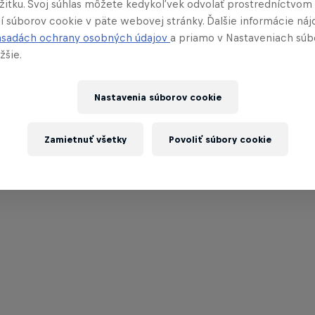
ážitku. Svoj súhlas môžete kedykoľvek odvolať prostredníctvom
í súborov cookie v päte webovej stránky. Ďalšie informácie náj
ásadách ochrany osobných údajov
a priamo v Nastaveniach súb
žšie.
Nastavenia súborov cookie
Zamietnuť všetky
Povoliť súbory cookie