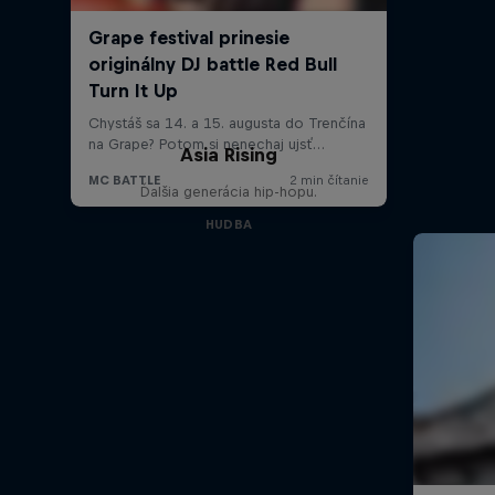
Asia Rising
Ďalšia generácia hip-hopu.
HUDBA