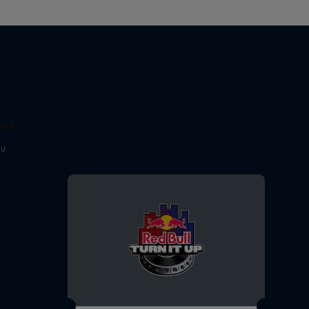
ues
gu