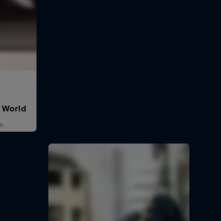
e World
h.