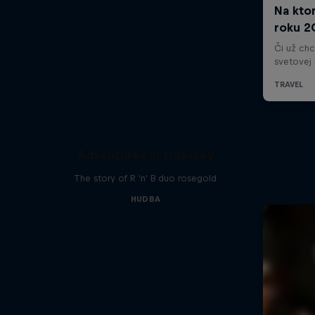
Adventures in Odyssey
The story of R 'n' B duo rosegold
HUDBA