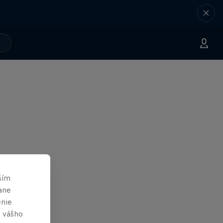
ším
ane
enie
e vášho