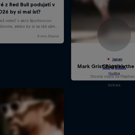
Mark Grist Battles th
Slovná vojna na Filipínac
HUDBA