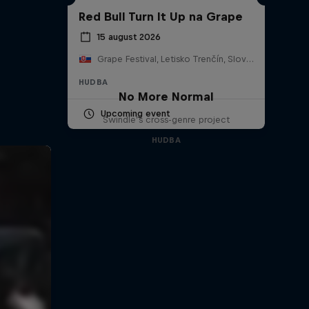
Red Bull Turn It Up na Grape
15 august 2026
Grape Festival, Letisko Trenčín, Slovensko
HUDBA
No More Normal
Upcoming event
Swindle’s cross-genre project
HUDBA