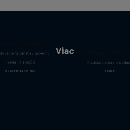
sions of Greatness
Viac
Footwork and Fug
dovanie tajomstiev úspechu
1 séria · 3 epizód
Klasické bariéry breakin
SKATEBOARDING
TANEC