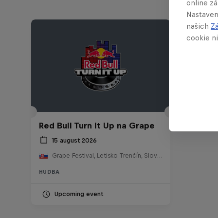
online z
Nastaven
našich
Z
cookie ni
Red Bull Turn It Up na Grape
15 august 2026
Grape Festival, Letisko Trenčín, Slovensko
HUDBA
Upcoming event