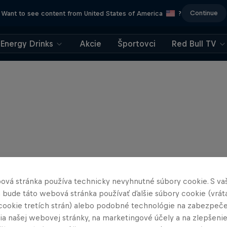
Continue
Want to see content from United States of America
?
Energy Drinks
Akcie
Športovci
Red Bull TV
ová stránka používa technicky nevyhnutné súbory cookie. S va
 bude táto webová stránka používať ďalšie súbory cookie (vrát
cookie tretích strán) alebo podobné technológie na zabezpeč
ia našej webovej stránky, na marketingové účely a na zlepšeni