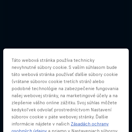
Táto webová stránka používa technicky
nevyhnutné súbory cookie. S vaším súhlasom bude
táto webová stránka používať ďalšie súbory cookie
(vrátane súborov cookie tretích strán) alebo
podobné technológie na zabezpečenie fungovania
našej webovej stránky, na marketingové účely a na
zlepšenie vášho online zážitku. Svoj súhlas môžete
kedykoľvek odvolať prostredníctvom Nastavení
Fotogaléria z Red Bull 400 (2020)
súborov cookie v päte webovej stránky. Ďalšie
78 Fotky
informácie nájdete v našich
Zásadách ochrany
osobných údajov
a priamo v Nastaveniach súborov
TRAILOVÝ BEH