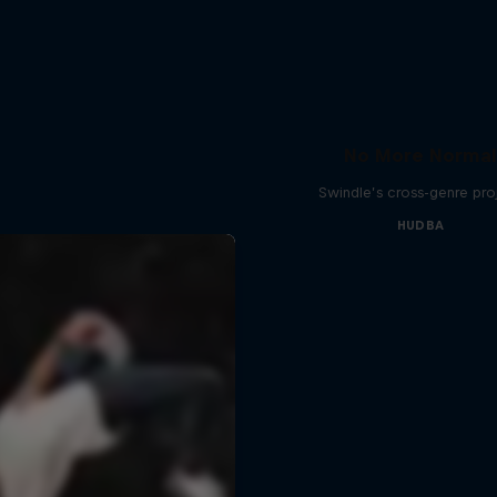
No More Normal
Swindle’s cross-genre pro
HUDBA