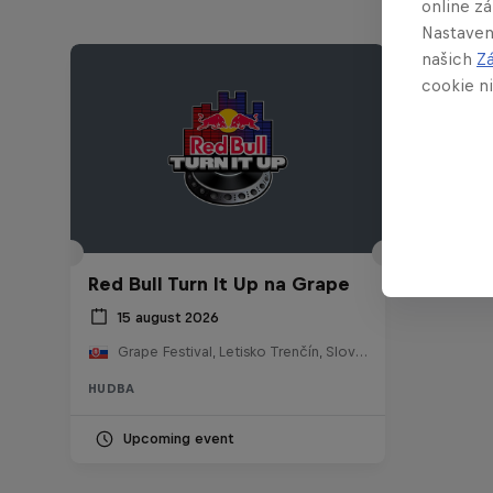
online z
Nastaven
našich
Z
cookie ni
Red Bull Turn It Up na Grape
15 august 2026
Grape Festival, Letisko Trenčín, Slovensko
HUDBA
Upcoming event