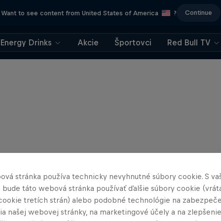
Continue
Want to see content from United States of America
?
Energy Drinks
Akcie
Športovci
Red Bull TV
ová stránka používa technicky nevyhnutné súbory cookie. S va
 bude táto webová stránka používať ďalšie súbory cookie (vrát
cookie tretích strán) alebo podobné technológie na zabezpeč
ia našej webovej stránky, na marketingové účely a na zlepšeni