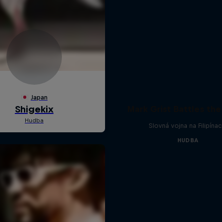
Mark Grist Battles th
Slovná vojna na Filipínac
HUDBA