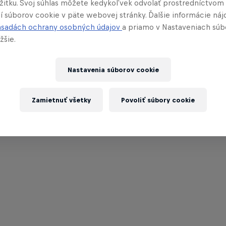
ážitku. Svoj súhlas môžete kedykoľvek odvolať prostredníctvom
í súborov cookie v päte webovej stránky. Ďalšie informácie náj
ásadách ochrany osobných údajov
a priamo v Nastaveniach súb
žšie.
Nastavenia súborov cookie
Zamietnuť všetky
Povoliť súbory cookie