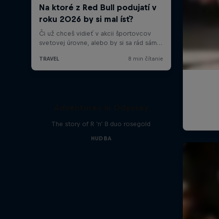
Adventures in Odyssey
The story of R 'n' B duo rosegold
HUDBA