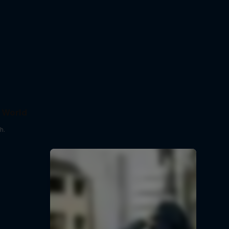
e World
h.