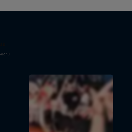
ess
pechu