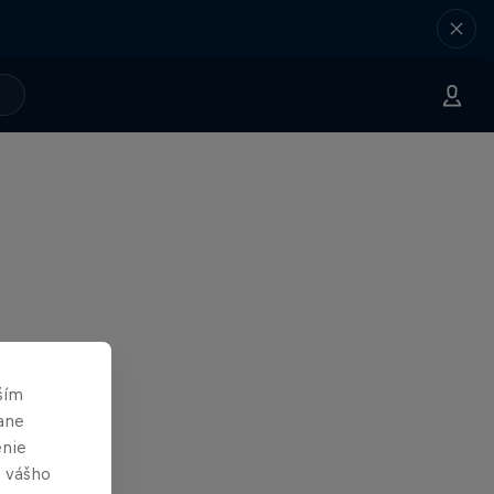
ším
ane
enie
e vášho