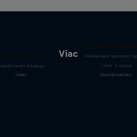
Visions of Greatn
Viac
otwork and Fugues
Dekódovanie tajomstiev ús
1 séria · 3 epizód
lasické bariéry breakingu
TANEC
SKATEBOARDING