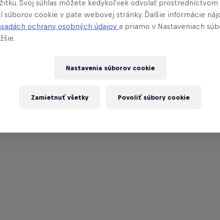
ážitku. Svoj súhlas môžete kedykoľvek odvolať prostredníctvom
í súborov cookie v päte webovej stránky. Ďalšie informácie náj
ásadách ochrany osobných údajov
a priamo v Nastaveniach súb
žšie.
Nastavenia súborov cookie
Zamietnuť všetky
Povoliť súbory cookie