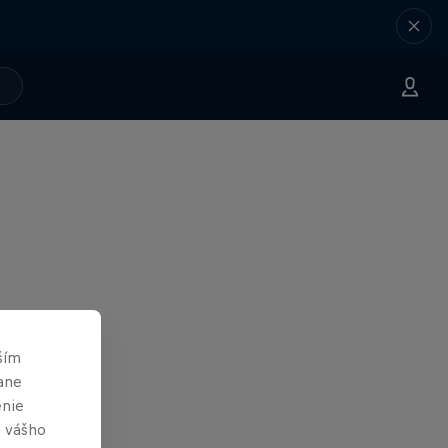
ším
ane
enie
e vášho