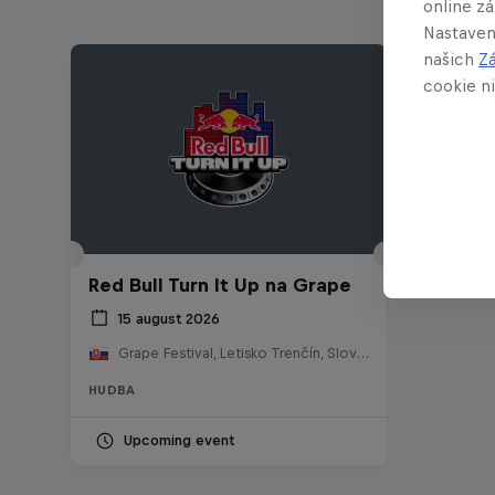
online z
Nastaven
našich
Z
cookie ni
Red Bull Turn It Up na Grape
15 august 2026
Grape Festival, Letisko Trenčín, Slovensko
HUDBA
Upcoming event