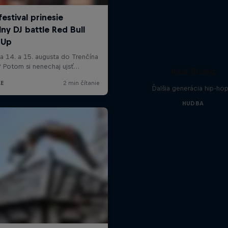
Asia Rising
Ďalšia generácia hip-hop
HUDBA