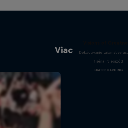
Visions of Greatn
Viac
Dekódovanie tajomstiev ús
1 séria · 3 epizód
SKATEBOARDING