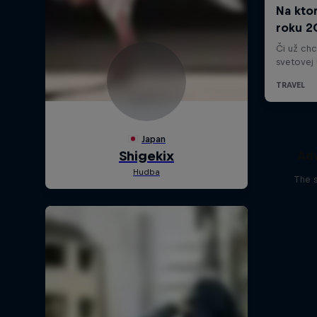
Adv
The s