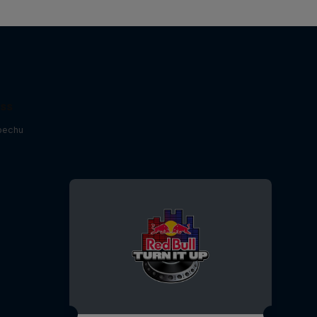
ess
pechu