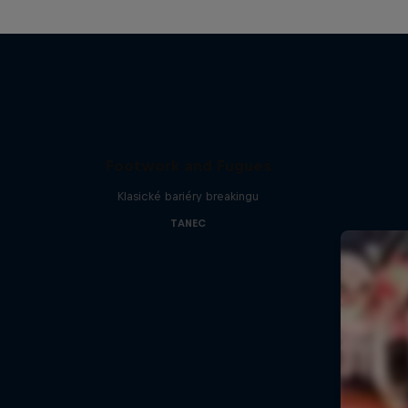
Footwork and Fugues
Klasické bariéry breakingu
TANEC