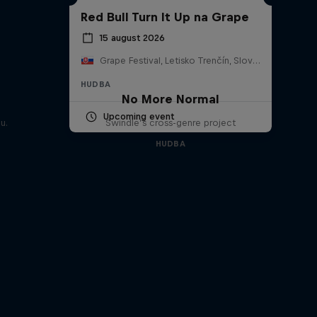
Red Bull Turn It Up na Grape
15 august 2026
Grape Festival, Letisko Trenčín, Slovensko
HUDBA
No More Normal
Upcoming event
u.
Swindle’s cross-genre project
HUDBA