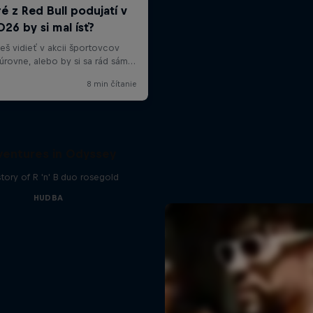
entures in Odyssey
tory of R 'n' B duo rosegold
HUDBA