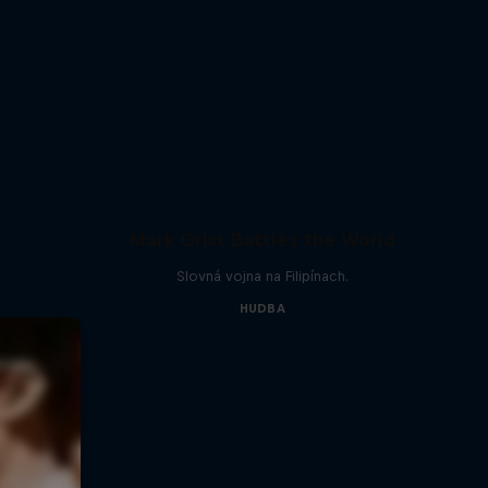
Mark Grist Battles the World
Slovná vojna na Filipínach.
HUDBA