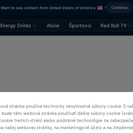
Continue
Want to see content from United States of America
?
Energy Drinks
Akcie
Športovci
Red Bull TV
ová stránka používa technicky nevyhnutné súbory cookie. S va
 bude táto webová stránka používať ďalšie súbory cookie (vrát
cookie tretích strán) alebo podobné technológie na zabezpeč
ia našej webovej stránky, na marketingové účely a na zlepšeni