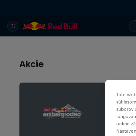
Akcie
Táto web
súhlasom
súborov 
fungovan
online z
Nastaven