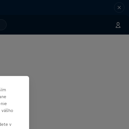
ším
ane
enie
e vášho
dete v