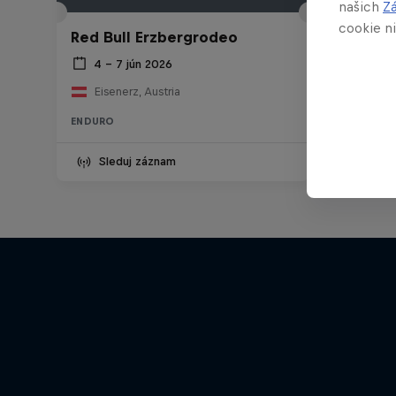
našich
Z
cookie ni
Red Bull Erzbergrodeo
4 – 7 jún 2026
Eisenerz, Austria
ENDURO
Sleduj záznam