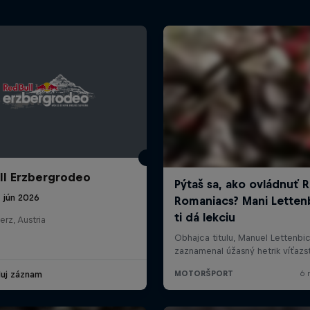
ll Erzbergrodeo
 jún 2026
erz, Austria
duj záznam