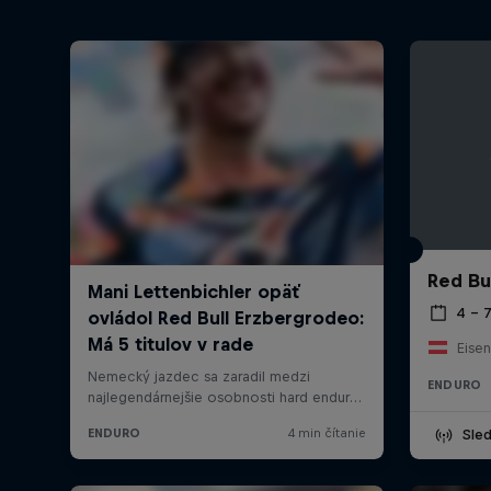
Red Bu
4 – 7
Eisen
ENDURO
Sle