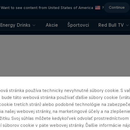
Continue
Want to see content from United States of America
?
Energy Drinks
Akcie
Športovci
Red Bull TV
ová stránka používa technicky nevyhnutné súbory cookie. S va
 bude táto webová stránka používať ďalšie súbory cookie (vrát
cookie tretích strán) alebo podobné technológie na zabezpeč
ia našej webovej stránky, na marketingové účely a na zlepšeni
ážitku. Svoj súhlas môžete kedykoľvek odvolať prostredníctvom
í súborov cookie v päte webovej stránky. Ďalšie informácie náj