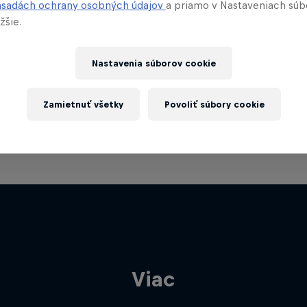
ásadách ochrany osobných údajov
a priamo v Nastaveniach súb
žšie.
Nastavenia súborov cookie
Zamietnuť všetky
Povoliť súbory cookie
Viac