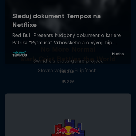
No More Normal
Mark Grist Battles the World
Swindle’s cross-genre project
Slovná vojna na Filipínach.
HUDBA
HUDBA