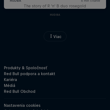
The story of R 'n' B duo rosegold
HUDBA
Viac