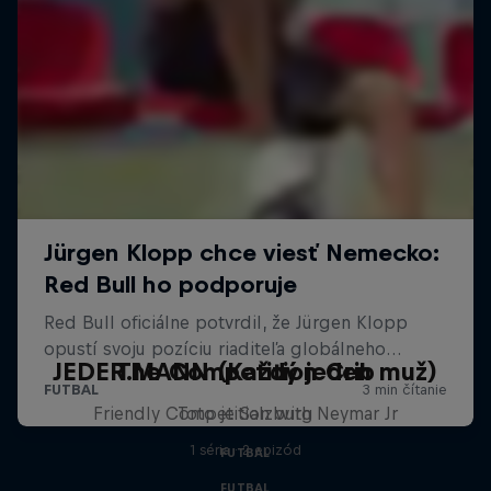
JEDER.MANN (Každý jeden muž)
The Competition Crib
Friendly Competition with Neymar Jr
Toto je Salzburg
1 séria · 2 epizód
FUTBAL
FUTBAL