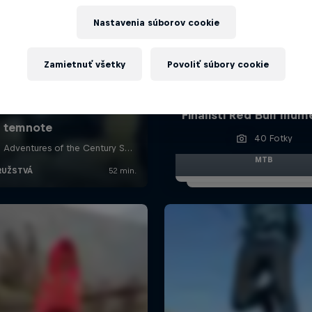
Nastavenia súborov cookie
Zamietnuť všetky
Povoliť súbory cookie
Finalisti Red Bull Illu
40 Fotky
MTB