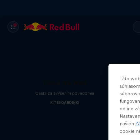
Táto web
Follow the Wind
súhlasom
Cesta za zvýšením povedomia
súborov 
fungovan
KITEBOARDING
online z
Nastaven
našich
Z
cookie ni