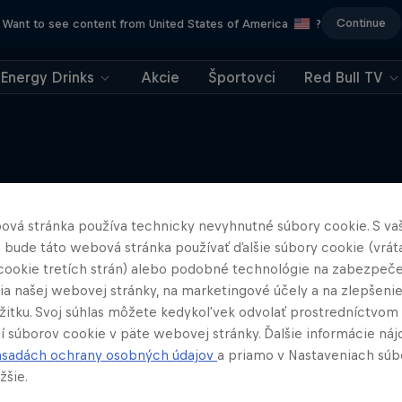
Continue
Want to see content from United States of America
?
Energy Drinks
Akcie
Športovci
Red Bull TV
Viac
ová stránka používa technicky nevyhnutné súbory cookie. S va
 bude táto webová stránka používať ďalšie súbory cookie (vrát
cookie tretích strán) alebo podobné technológie na zabezpeč
ia našej webovej stránky, na marketingové účely a na zlepšeni
ážitku. Svoj súhlas môžete kedykoľvek odvolať prostredníctvom
í súborov cookie v päte webovej stránky. Ďalšie informácie náj
ásadách ochrany osobných údajov
a priamo v Nastaveniach súb
žšie.