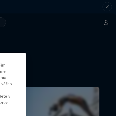
ším
ane
enie
e vášho
dete v
orov