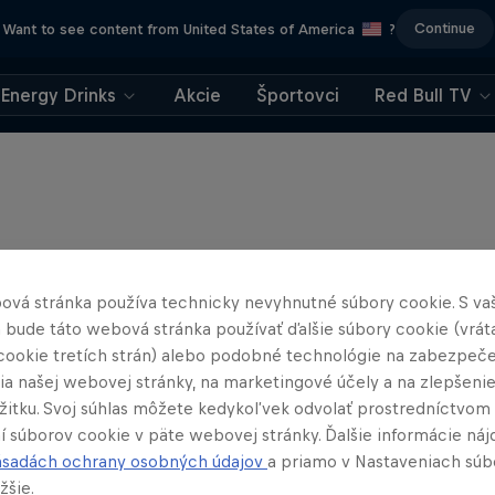
Continue
Want to see content from United States of America
?
Energy Drinks
Akcie
Športovci
Red Bull TV
ová stránka používa technicky nevyhnutné súbory cookie. S va
 bude táto webová stránka používať ďalšie súbory cookie (vrát
cookie tretích strán) alebo podobné technológie na zabezpeč
ia našej webovej stránky, na marketingové účely a na zlepšeni
ážitku. Svoj súhlas môžete kedykoľvek odvolať prostredníctvom
í súborov cookie v päte webovej stránky. Ďalšie informácie náj
ásadách ochrany osobných údajov
a priamo v Nastaveniach súb
žšie.