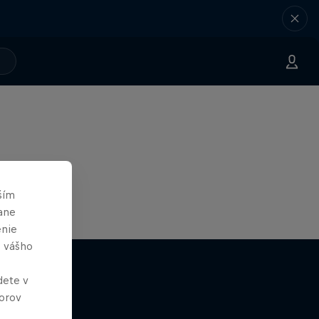
ším
ane
enie
e vášho
dete v
orov