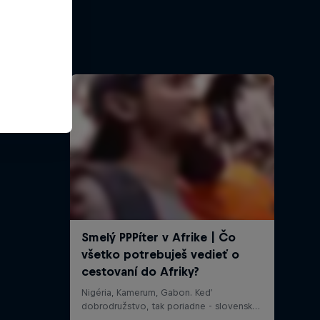
ess
pechu