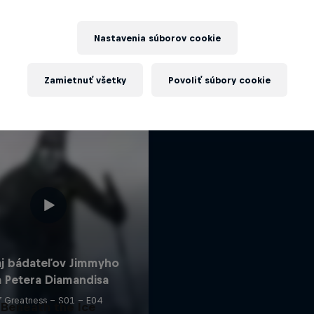
Visions of Greatn
Viac
Dekódovanie tajomstiev ús
Nastavenia súborov cookie
1 séria · 3 epizód
SKATEBOARDING
Zamietnuť všetky
Povoliť súbory cookie
Beneath the Ice