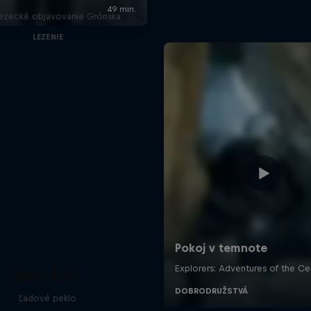
ezecké objavovanie Grónska
LEZENIE
Cerro Torre
Ľadové peklo