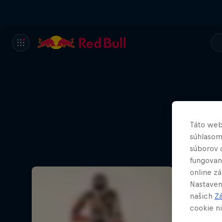
Táto web
súhlasom
súborov 
fungovan
online z
Nastaven
našich
Z
cookie ni