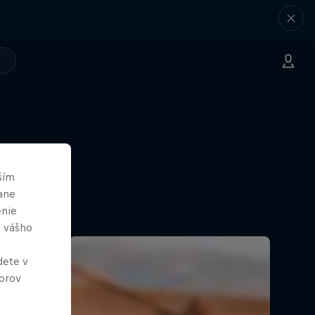
ším
ane
enie
e vášho
dete v
orov