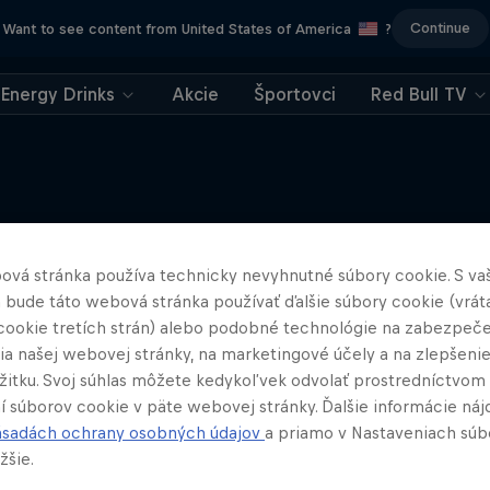
Continue
Want to see content from United States of America
?
Energy Drinks
Akcie
Športovci
Red Bull TV
Viac
ová stránka používa technicky nevyhnutné súbory cookie. S va
 bude táto webová stránka používať ďalšie súbory cookie (vrát
cookie tretích strán) alebo podobné technológie na zabezpeč
ia našej webovej stránky, na marketingové účely a na zlepšeni
ážitku. Svoj súhlas môžete kedykoľvek odvolať prostredníctvom
í súborov cookie v päte webovej stránky. Ďalšie informácie náj
ásadách ochrany osobných údajov
a priamo v Nastaveniach súb
žšie.