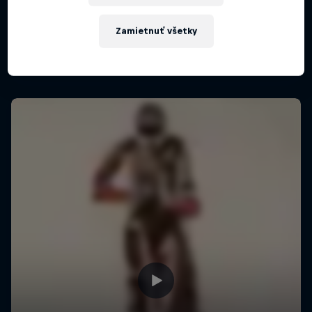
Rely Dakar 2024
Zamietnuť všetky
1 séria · 7 epizód
RALLY