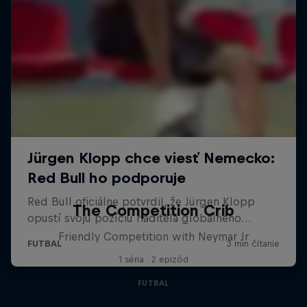
The Competition Crib
Friendly Competition with Neymar Jr
1 séria · 2 epizód
FUTBAL