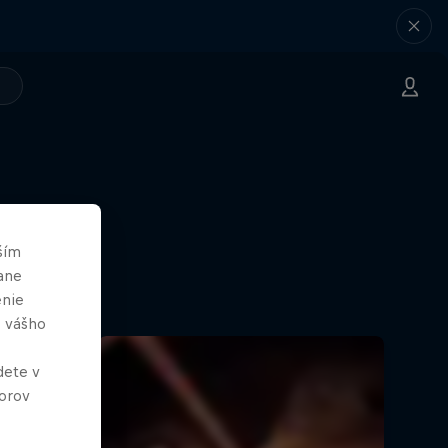
ším
ane
enie
e vášho
dete v
orov