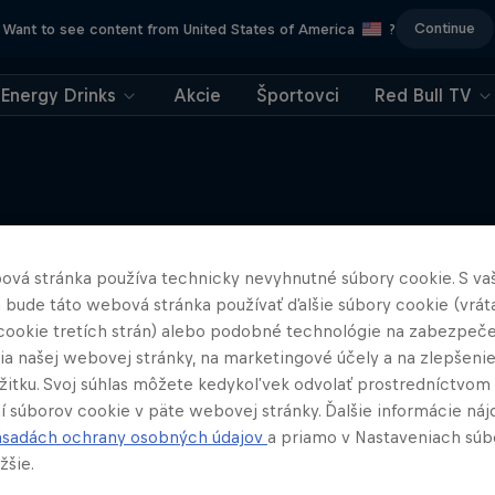
Continue
Want to see content from United States of America
?
Energy Drinks
Akcie
Športovci
Red Bull TV
Viac
ová stránka používa technicky nevyhnutné súbory cookie. S va
 bude táto webová stránka používať ďalšie súbory cookie (vrát
cookie tretích strán) alebo podobné technológie na zabezpeč
ia našej webovej stránky, na marketingové účely a na zlepšeni
ážitku. Svoj súhlas môžete kedykoľvek odvolať prostredníctvom
í súborov cookie v päte webovej stránky. Ďalšie informácie náj
ásadách ochrany osobných údajov
a priamo v Nastaveniach súb
žšie.