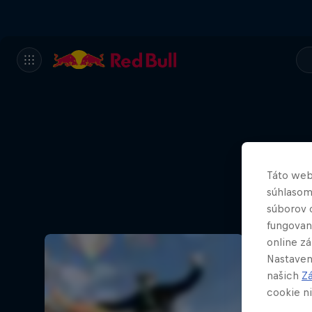
Táto web
súhlasom
súborov 
fungovan
online z
Nastaven
našich
Z
cookie ni