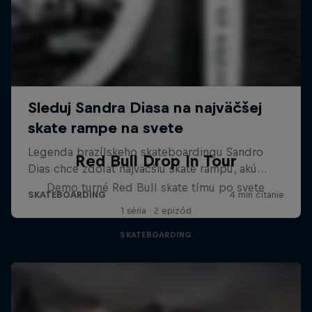
Red Bull Drop In Tour
Demo turné Red Bull skate tímu po svete
1 séria · 2 epizód
SKATEBOARDING