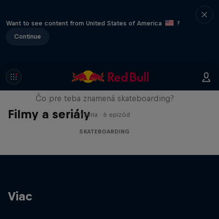
Want to see content from United States of America
?
Continue
Skate Tales
Čo pre teba znamená skateboarding?
Filmy a seriály
1 séria · 6 epizód
SKATEBOARDING
Viac