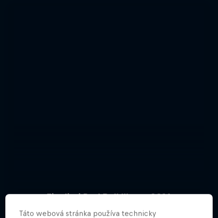
Finalisti Red Bull Illume 2016
Táto webová stránka používa technicky
40 Fotky