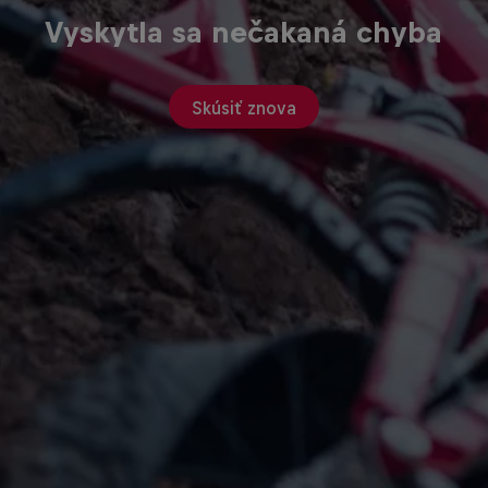
Vyskytla sa nečakaná chyba
Skúsiť znova