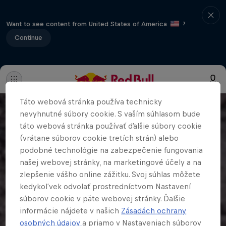
Want to see content from United States of America
?
Continue
Táto webová stránka používa technicky
nevyhnutné súbory cookie. S vaším súhlasom bude
táto webová stránka používať ďalšie súbory cookie
(vrátane súborov cookie tretích strán) alebo
podobné technológie na zabezpečenie fungovania
našej webovej stránky, na marketingové účely a na
zlepšenie vášho online zážitku. Svoj súhlas môžete
kedykoľvek odvolať prostredníctvom Nastavení
súborov cookie v päte webovej stránky. Ďalšie
informácie nájdete v našich
Zásadách ochrany
osobných údajov
a priamo v Nastaveniach súborov