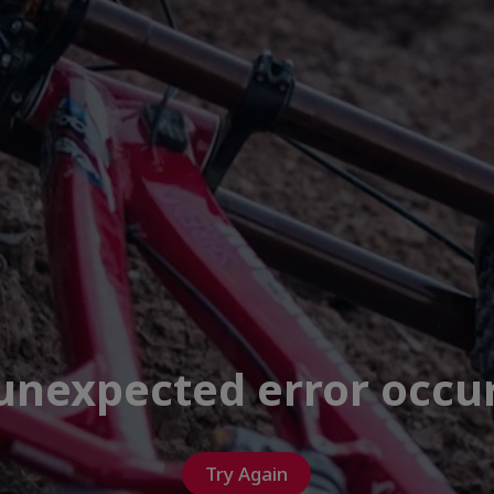
unexpected error occu
Try Again