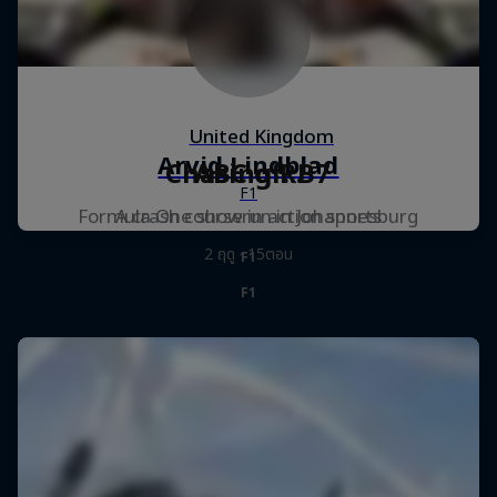
Chasing RB7
ABC of...
Formula One showrun in Johannesburg
A crash course in action sports
2 ฤดู · 15ตอน
F1
F1