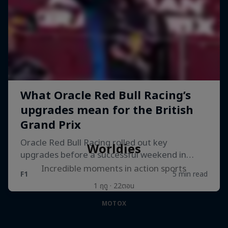
Worldies
Incredible moments in action sports
1 ฤดู · 22ตอน
MOTOX