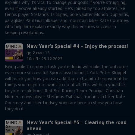
explains why it’s vital to change your goals if you’re struggling,
even if you’ve already started. He's joined by top athletes like
tennis player Stefanos Tsitsipas, pole vaulter Mondo Duplantis,
paraglider Paul Guschlbauer and mountain biker Kate Courtney,
who help him explain exactly why this ensures success in
keeping resolutions.
New Year’s Special #4 – Enjoy the process!
ฤดู 2 ตอน 15
10นาที · 28.12.2023
Being able to enjoy a task you’re doing will make the outcome
even more successful! Sports psychologist York-Peter Klöppel
will teach you how you can add that extra bit of enjoyment to
things you might not want to do at all. This will help you stick
to your resolutions. Red Bull Racing Team Principal Christian
Horner, tennis player Stefanos Tsitsipas, mountain biker Kate
Courtney and skier Lindsey Vonn are here to show you how
they do it.
New Year’s Special #5 – Clearing the road
ahead