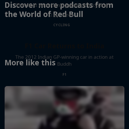
Discover more podcasts from
The most entertaining podcast in cycling
the World of Red Bull
2 ฤดู · 34ตอน
CYCLING
F1 Car Returns to India
The 2012 Indian GP-winning car in action at
More like this
Buddh
F1