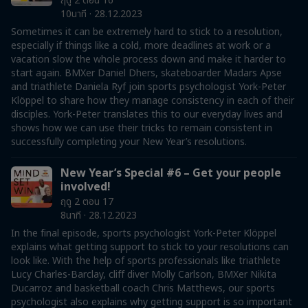
ฤดู 2 ตอน 16
10นาที · 28.12.2023
Sometimes it can be extremely hard to stick to a resolution,
especially if things like a cold, more deadlines at work or a
vacation slow the whole process down and make it harder to
start again. BMXer Daniel Dhers, skateboarder Madars Apse
and triathlete Daniela Ryf join sports psychologist York-Peter
Klöppel to share how they manage consistency in each of their
disciples. York-Peter translates this to our everyday lives and
shows how we can use their tricks to remain consistent in
successfully completing your New Year’s resolutions.
New Year’s Special #6 – Get your people
involved!
ฤดู 2 ตอน 17
8นาที · 28.12.2023
In the final episode, sports psychologist York-Peter Klöppel
explains what getting support to stick to your resolutions can
look like. With the help of sports professionals like triathlete
Lucy Charles-Barclay, cliff diver Molly Carlson, BMXer Nikita
Ducarroz and basketball coach Chris Matthews, our sports
psychologist also explains why getting support is so important