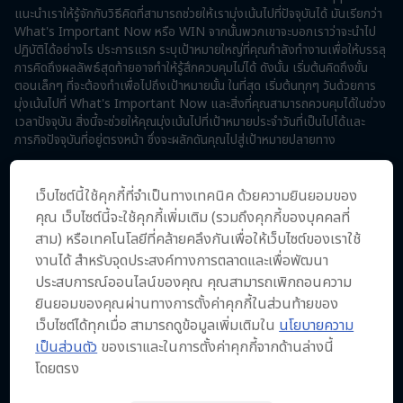
แนะนำเราให้รู้จักกับวิธีคิดที่สามารถช่วยให้เรามุ่งเน้นไปที่ปัจจุบันได้ มันเรียกว่า
What's Important Now หรือ WIN จากนั้นพวกเขาจะบอกเราว่าจะนำไป
ปฏิบัติได้อย่างไร ประการแรก ระบุเป้าหมายใหญ่ที่คุณกำลังทำงานเพื่อให้บรรลุ
การคิดถึงผลลัพธ์สุดท้ายอาจทำให้รู้สึกควบคุมไม่ได้ ดังนั้น เริ่มต้นคิดถึงขั้น
ตอนเล็กๆ ที่จะต้องทำเพื่อไปถึงเป้าหมายนั้น ในที่สุด เริ่มต้นทุกๆ วันด้วยการ
มุ่งเน้นไปที่ What's Important Now และสิ่งที่คุณสามารถควบคุมได้ในช่วง
เวลาปัจจุบัน สิ่งนี้จะช่วยให้คุณมุ่งเน้นไปที่เป้าหมายประจำวันที่เป็นไปได้และ
ภารกิจปัจจุบันที่อยู่ตรงหน้า ซึ่งจะผลักดันคุณไปสู่เป้าหมายปลายทาง
Rugby captain Siya Kolisi on finding your
เว็บไซต์นี้ใช้คุกกี้ที่จำเป็นทางเทคนิค ด้วยความยินยอมของ
‘why’
คุณ เว็บไซต์นี้จะใช้คุกกี้เพิ่มเติม (รวมถึงคุกกี้ของบุคคลที่
ฤดู 2 ตอน 2
20นาที · 10.10.2023
สาม) หรือเทคโนโลยีที่คล้ายคลึงกันเพื่อให้เว็บไซต์ของเราใช้
งานได้ สำหรับจุดประสงค์ทางการตลาดและเพื่อพัฒนา
“You have to know why you’re doing something, and the ‘why’
has to be bigger than the doubt you have about yourself.” In
ประสบการณ์ออนไลน์ของคุณ คุณสามารถเพิกถอนความ
this powerful episode of Mind Set Win, Springboks captain Siya
ยินยอมของคุณผ่านทางการตั้งค่าคุกกี้ในส่วนท้ายของ
Kolisi shares the mentality that's helped him achieve and
เว็บไซต์ได้ทุกเมื่อ สามารถดูข้อมูลเพิ่มเติมใน
นโยบายความ
establish his status as a sporting icon. The 2019 Rugby World
เป็นส่วนตัว
ของเราและในการตั้งค่าคุกกี้จากด้านล่างนี้
Cup winner explains his ‘why’ in life, and how he’s continuously
โดยตรง
used it to push himself not just on the field, but also to create
a positive impact in his community. In line with this theme, the