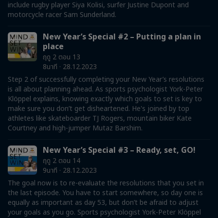
include rugby player Siya Kolisi, surfer Justine Dupont and
motorcycle racer Sam Sunderland.
New Year’s Special #2 – Putting a plan in
place
ฤดู 2 ตอน 13
8นาที · 28.12.2023
Step 2 of successfully completing your New Year’s resolutions
is all about planning ahead. As sports psychologist York-Peter
Klöppel explains, knowing exactly which goals to set is key to
make sure you don’t get disheartened. He's joined by top
athletes like skateboarder TJ Rogers, mountain biker Kate
Courtney and high-jumper Mutaz Barshim.
New Year’s Special #3 – Ready, set, GO!
ฤดู 2 ตอน 14
9นาที · 28.12.2023
The goal now is to re-evaluate the resolutions that you set in
the last episode. You have to start somewhere, so day one is
equally as important as day 53, but don’t be afraid to adjust
your goals as you go. Sports psychologist York-Peter Klöppel