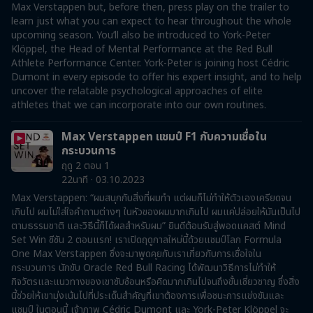
Max Verstappen but, before then, press play on the trailer to
learn just what you can expect to hear throughout the whole
upcoming season. You’ll also be introduced to York-Peter
Klöppel, the Head of Mental Performance at the Red Bull
Athlete Performance Center. York-Peter is joining host Cédric
Dumont in every episode to offer his expert insight, and to help
uncover the relatable psychological approaches of elite
athletes that we can incorporate into our own routines.
Max Verstappen แชมป์ F1 กับความเชื่อใน
กระบวนการ
ฤดู 2 ตอน 1
22นาที · 03.10.2023
Max Verstappen: “ผมสนุกกับสิ่งที่ผมทำ แต่ผมก็ไม่ทำให้ตัวเองเครียดจน
เกินไป ผมไม่ใส่ใจคำถามต่างๆ ในหัวของผมมากเกินไป ผมแค่ปล่อยให้มันเป็นไป
ตามธรรมชาติ และวิธีนี้ก็ได้ผลสำหรับผม” ยินดีต้อนรับสู่พอดแคสต์ Mind
Set Win ซีซัน 2 ตอนแรก! เราเปิดฤดูกาลใหม่นี้ด้วยแชมป์โลก Formula
One Max Verstappen ซึ่งจะมาพูดคุยกับเราเกี่ยวกับการเชื่อใจใน
กระบวนการ นักขับ Oracle Red Bull Racing ได้พัฒนาวิธีการไม่ทำให้
กิจวัตรและแนวทางของเขาซับซ้อนหรือคิดมากเกินไปจนถึงขั้นเชี่ยวชาญ ซึ่งสิ่ง
นี้ช่วยให้เขามุ่งเน้นไปที่ประเด็นสำคัญที่เขาต้องการเพื่อชนะการแข่งขันและ
แชมป์ ในตอนนี้ เจ้าภาพ Cédric Dumont และ York-Peter Klöppel จะ