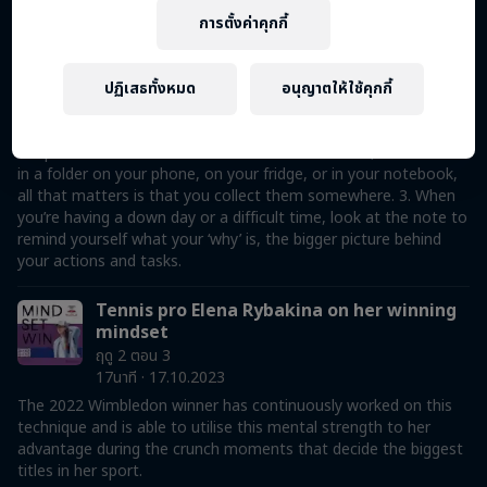
exercise from hosts Cédric Dumont and York-Peter Klöppel
focuses on how to find your own ‘why’ in life and utilise it as a
การตั้งค่าคุกกี้
source of energy for when you need it most. To help you
establish your ‘why’, York suggests this technique: 1. When
watching the news, or thinking about your job at the end of
ปฏิเสธทั้งหมด
อนุญาตให้ใช้คุกกี้
the day, ask yourself what resonated with you the most? What
excited you the most? What carried the most meaning? 2.
Keep a note of it! It doesn’t matter how or where, whether it's
in a folder on your phone, on your fridge, or in your notebook,
all that matters is that you collect them somewhere. 3. When
you’re having a down day or a difficult time, look at the note to
remind yourself what your ‘why’ is, the bigger picture behind
your actions and tasks.
Tennis pro Elena Rybakina on her winning
mindset
ฤดู 2 ตอน 3
17นาที · 17.10.2023
The 2022 Wimbledon winner has continuously worked on this
technique and is able to utilise this mental strength to her
advantage during the crunch moments that decide the biggest
titles in her sport.