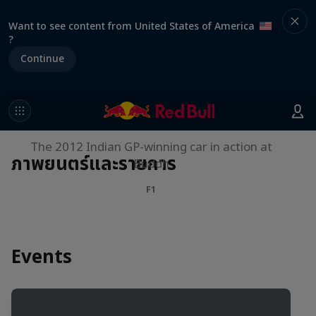
Want to see content from United States of America
?
Continue
F1 Car Returns to India
The 2012 Indian GP-winning car in action at
ภาพยนตร์และรายการ
Buddh
F1
Events