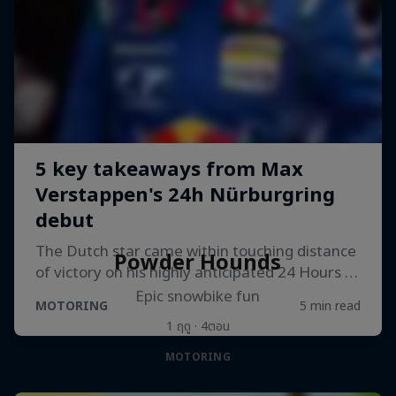
Powder Hounds
Epic snowbike fun
1 ฤดู · 4ตอน
MOTORING