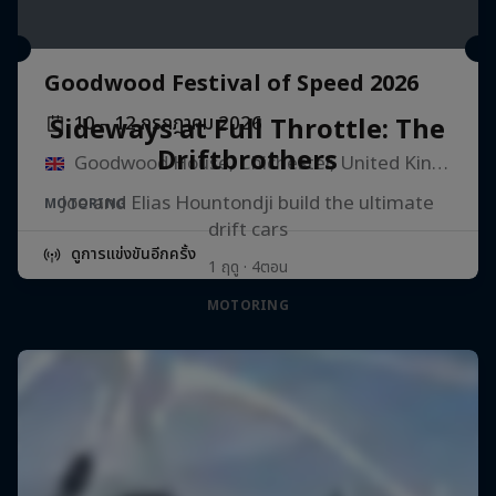
Goodwood Festival of Speed 2026
10 – 12 กรกฎาคม 2026
Sideways at Full Throttle: The
Driftbrothers
Goodwood House, Chichester, United Kingdom
Joe and Elias Hountondji build the ultimate
MOTORING
drift cars
ดูการแข่งขันอีกครั้ง
1 ฤดู · 4ตอน
MOTORING