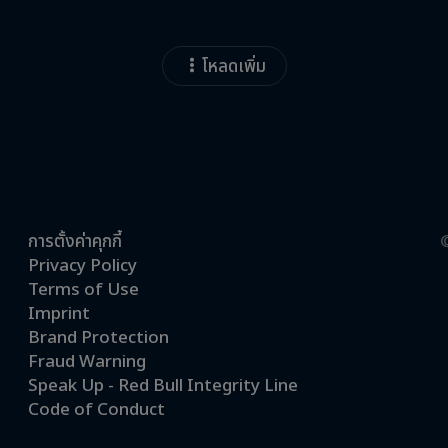
โหลดเพิ่ม