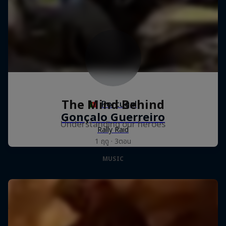
The Mind Behind
Understanding our heroes
1 ฤดู · 3ตอน
MUSIC