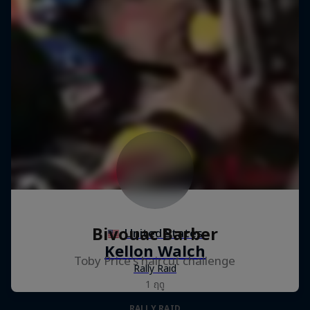
Bivouac Barber
Toby Price's haircut challenge
1 ฤดู
RALLY RAID