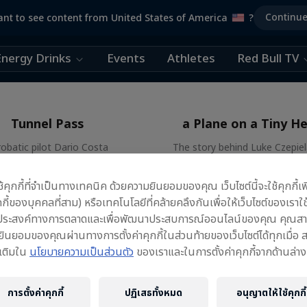
Continu
nt to see content from United States of America
?
Energy Drinks
Events
Athletes
Red Bull TV
How Luke Czepiela 
Tunnel Pass
a Plane on a Tiny He
obatic pilot Dario Costa
The story behind Luke Czepiela
documentary
skyscraper plane landi
AIR RACE
AEROBATIC FLYING
้ใช้คุกกี้ที่จำเป็นทางเทคนิค ด้วยความยินยอมของคุณ เว็บไซต์นี้จะใช้คุกกี้เพ
กี้ของบุคคลที่สาม) หรือเทคโนโลยีที่คล้ายคลึงกันเพื่อให้เว็บไซต์ของเราใช
ดประสงค์ทางการตลาดและเพื่อพัฒนาประสบการณ์ออนไลน์ของคุณ คุณสา
นยอมของคุณผ่านทางการตั้งค่าคุกกี้ในส่วนท้ายของเว็บไซต์ได้ทุกเมื่อ 
มเติมใน
นโยบายความเป็นส่วนตัว
ของเราและในการตั้งค่าคุกกี้จากด้านล่าง
การตั้งค่าคุกกี้
ปฏิเสธทั้งหมด
อนุญาตให้ใช้คุกกี้