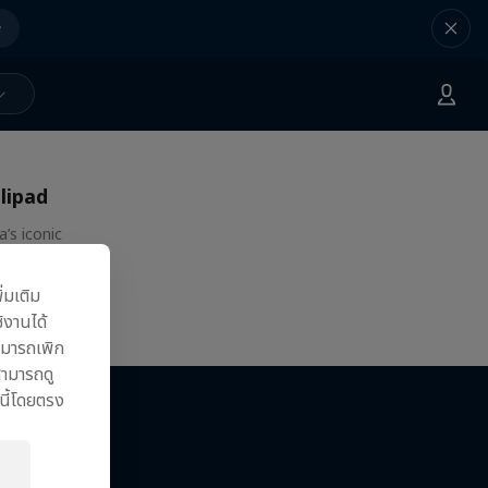
e
Landed
lipad
’s iconic
ng
ิ่มเติม
้งานได้
มารถเพิก
สามารถดู
นี้โดยตรง