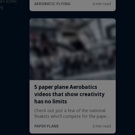
’s iconic
ng