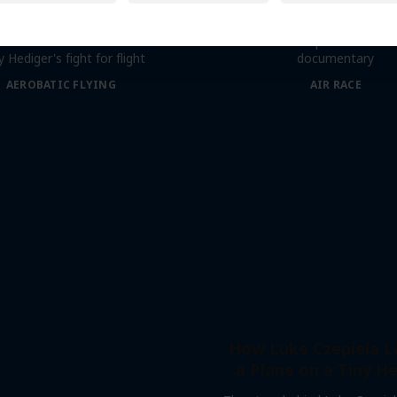
Tunnel Pass
More like this
Sharing the Sky
Aerobatic pilot Dario C
 Hediger's fight for flight
documentary
AEROBATIC FLYING
AIR RACE
How Luke Czepiela 
a Plane on a Tiny He