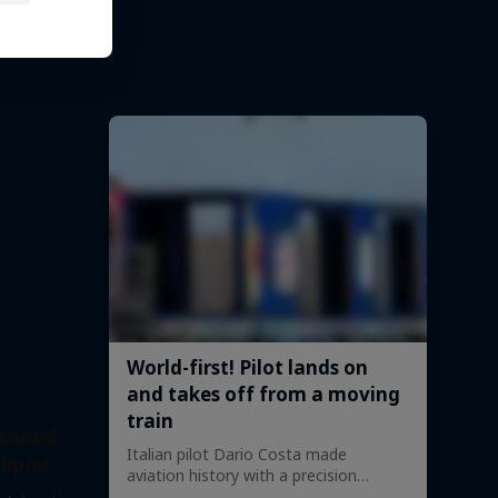
osta
Landed
lipad