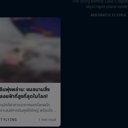
The story behind Luke Czepiela
skyscraper plane landi
AEROBATIC FLYING